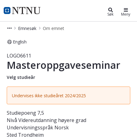
Studier
NTNU Hjemmeside
Søk
Meny
Emnesøk
Om emnet
English
Emne - Masteroppgaveseminar - L
LOGO6611
Masteroppgaveseminar
Velg studieår
Undervises ikke studieåret 2024/2025
Studiepoeng
7,5
Nivå
Videreutdanning høyere grad
Undervisningsspråk
Norsk
Sted
Trondheim