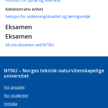
Institutt for språk og litteratur
Administrativ enhet
Seksjon for utdanningskvalitet og læringsmiljø
Eksamen
Eksamen
Alt om eksamen ved NTNU
NTNU – Norges teknisk-naturvitenskapelige
universitet
For ansatte
For studenter
Innsida