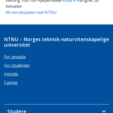
Vekting
100/100
Hjelpemiddel
Kode A
Varighet
30
minutter
Alt om eksamen ved NTNU
NTNU – Norges teknisk-naturvitenskapelige
universitet
For ansatte
For studenter
Innsida
Canvas
Studere