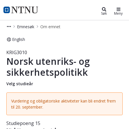
Studier
NTNU Hjemmeside
Søk
Meny
Emnesøk
Om emnet
English
Emne - Norsk utenriks- og sikkerhet
KRIG3010
Norsk utenriks- og
sikkerhetspolitikk
Velg studieår
Vurdering og obligatoriske aktiviteter kan bli endret frem
til 20. september.
Studiepoeng
15