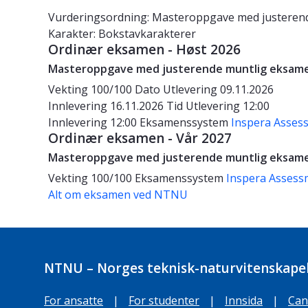
Vurderingsordning: Masteroppgave med justeren
Karakter: Bokstavkarakterer
Ordinær eksamen - Høst 2026
Masteroppgave med justerende muntlig eksam
Vekting
100/100
Dato
Utlevering 09.11.2026
Innlevering 16.11.2026
Tid
Utlevering 12:00
Innlevering 12:00
Eksamenssystem
Inspera Asses
Ordinær eksamen - Vår 2027
Masteroppgave med justerende muntlig eksam
Vekting
100/100
Eksamenssystem
Inspera Assess
Alt om eksamen ved NTNU
NTNU – Norges teknisk-naturvitenskapel
For ansatte
|
For studenter
|
Innsida
|
Can