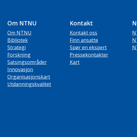
Om NTNU
Kontakt
N
Om NTNU
Kontakt oss
N
Bibliotek
Finn ansatte
N
Strategi
Spør en ekspert
N
Forskning
Pressekontakter
Satsingsområder
Kart
Innovasjon
Organisasjonskart
Utdanningskvalitet
ube