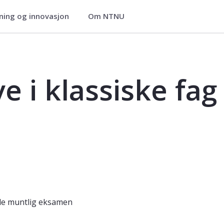
ning og innovasjon
Om NTNU
ag - KLAS3000
 i klassiske fag
de muntlig eksamen