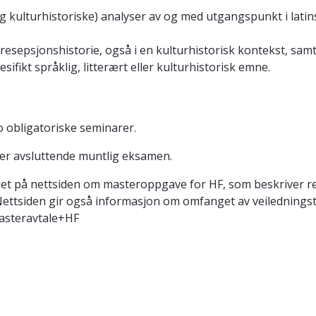
og kulturhistoriske) analyser av og med utgangspunkt i latins
esepsjonshistorie, også i en kulturhistorisk kontekst, samt
ifikt språklig, litterært eller kulturhistorisk emne.
o obligatoriske seminarer.
tter avsluttende muntlig eksamen.
et på nettsiden om masteroppgave for HF, som beskriver rett
ettsiden gir også informasjon om omfanget av veiledningsti
Masteravtale+HF