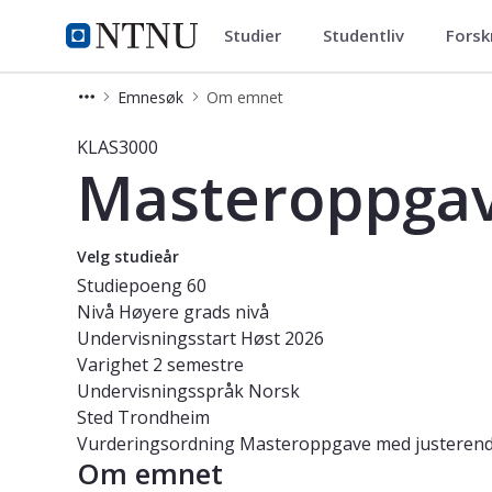
Studier
Studentliv
Forsk
Studier
NTNU Hjemmeside
Emnesøk
Om emnet
Emne - Masteroppgave i klassiske f
KLAS3000
Masteroppgave
Velg studieår
Studiepoeng
60
Nivå
Høyere grads nivå
Undervisningsstart
Høst 2026
Varighet
2 semestre
Undervisningsspråk
Norsk
Sted
Trondheim
Vurderingsordning
Masteroppgave med justeren
Om emnet