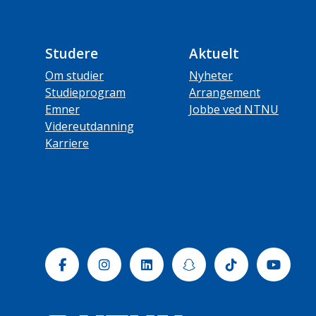
Studere
Aktuelt
Om studier
Nyheter
Studieprogram
Arrangement
Emner
Jobbe ved NTNU
Videreutdanning
Karriere
Facebook
Instagram
Linkedin
Snapchat
Tiktok
Yout