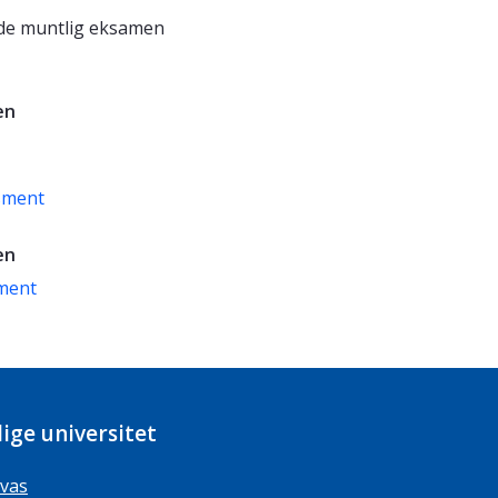
de muntlig eksamen
en
sment
en
ment
ige universitet
vas