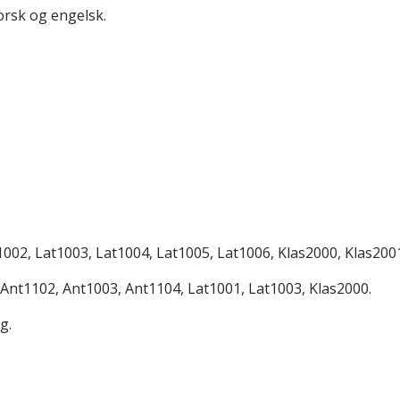
rsk og engelsk.
1002, Lat1003, Lat1004, Lat1005, Lat1006, Klas2000, Klas200
 Ant1102, Ant1003, Ant1104, Lat1001, Lat1003, Klas2000.
g.