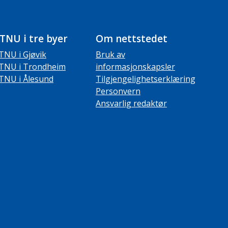
TNU i tre byer
Om nettstedet
TNU i Gjøvik
Bruk av
TNU i Trondheim
informasjonskapsler
TNU i Ålesund
Tilgjengelighetserklæring
Personvern
Ansvarlig redaktør