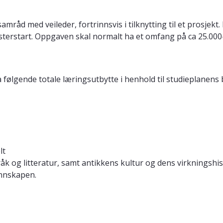
 med veileder, fortrinnsvis i tilknytting til et prosjekt. E
esterstart. Oppgaven skal normalt ha et omfang på ca 25.000
 følgende totale læringsutbytte i henhold til studieplanens
lt
 og litteratur, samt antikkens kultur og dens virkningshistor
nnskapen.