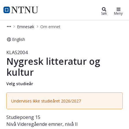
Studier
NTNU Hjemmeside
Søk
Meny
Emnesøk
Om emnet
English
Emne - Nygresk litteratur og kultur
KLAS2004
Nygresk litteratur og
kultur
Velg studieår
Undervises ikke studieåret 2026/2027
Studiepoeng
15
Nivå
Videregående emner, nivå II