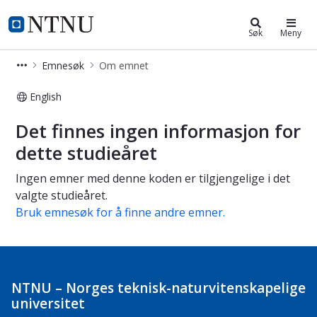
Studier
NTNU Hjemmeside
Søk
Meny
Emnesøk
Om emnet
English
Om emnet
Det finnes ingen informasjon for
dette studieåret
Ingen emner med denne koden er tilgjengelige i det
valgte studieåret.
Bruk emnesøk for å finne andre emner.
NTNU – Norges teknisk-naturvitenskapelige
universitet