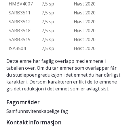
HMBV4007
7,5 sp
Høst 2020
SARB3511
7,5 sp
Høst 2020
SARB3512
7,5 sp
Høst 2020
SARB3518
7,5 sp
Høst 2020
SARB3519
7,5 sp
Høst 2020
ISA3504
7,5 sp
Høst 2020
Dette emne har faglig overlapp med emnene i
tabellen over. Om du tar emner som overlapper får
du studiepoengreduksjon i det emnet du har dårligst
karakter i. Dersom karakteren er lik i de to emnene
gis det reduksjon i det emnet som er avlagt sist.
Fagområder
Samfunnsvitenskapelige fag
Kontaktinformasjon