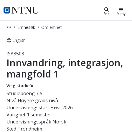
Studier
NTNU Hjemmeside
Søk
Meny
Emnesøk
Om emnet
English
Emne - Innvandring, integrasjon, ma
ISA3503
Innvandring, integrasjon,
mangfold 1
Velg studieår
Studiepoeng
7,5
Nivå
Høyere grads nivå
Undervisningsstart
Høst 2026
Varighet
1 semester
Undervisningsspråk
Norsk
Sted
Trondheim