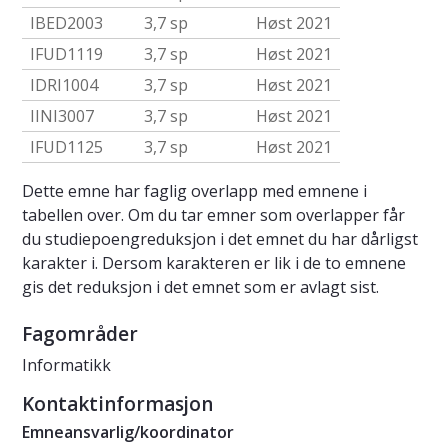
IBED2003
3,7 sp
Høst 2021
IFUD1119
3,7 sp
Høst 2021
IDRI1004
3,7 sp
Høst 2021
IINI3007
3,7 sp
Høst 2021
IFUD1125
3,7 sp
Høst 2021
Dette emne har faglig overlapp med emnene i
tabellen over. Om du tar emner som overlapper får
du studiepoengreduksjon i det emnet du har dårligst
karakter i. Dersom karakteren er lik i de to emnene
gis det reduksjon i det emnet som er avlagt sist.
Fagområder
Informatikk
Kontaktinformasjon
Emneansvarlig/koordinator