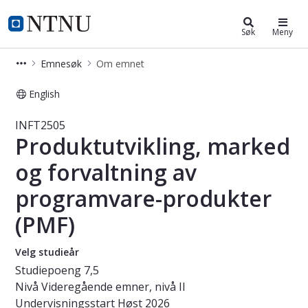
Studier
NTNU Hjemmeside
Søk
Meny
Emnesøk
Om emnet
English
Emne - Produktutvikling, marked og
INFT2505
Produktutvikling, marked
og forvaltning av
programvare-produkter
(PMF)
Velg studieår
Studiepoeng
7,5
Nivå
Videregående emner, nivå II
Undervisningsstart
Høst 2026