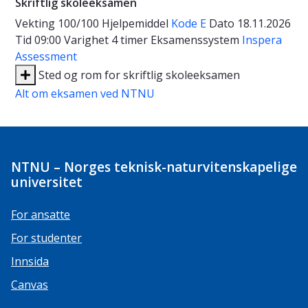
Skriftlig skoleeksamen
Vekting
100/100
Hjelpemiddel
Kode E
Dato
18.11.2026
Tid
09:00
Varighet
4 timer
Eksamenssystem
Inspera
Assessment
Sted og rom for skriftlig skoleeksamen
Alt om eksamen ved NTNU
NTNU – Norges teknisk-naturvitenskapelige
universitet
For ansatte
For studenter
Innsida
Canvas