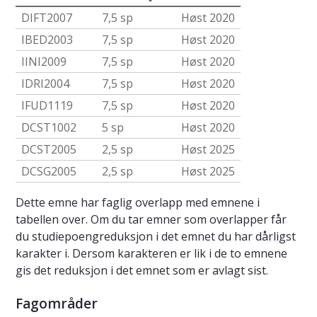
DIFT2007
7,5 sp
Høst 2020
IBED2003
7,5 sp
Høst 2020
IINI2009
7,5 sp
Høst 2020
IDRI2004
7,5 sp
Høst 2020
IFUD1119
7,5 sp
Høst 2020
DCST1002
5 sp
Høst 2020
DCST2005
2,5 sp
Høst 2025
DCSG2005
2,5 sp
Høst 2025
Dette emne har faglig overlapp med emnene i
tabellen over. Om du tar emner som overlapper får
du studiepoengreduksjon i det emnet du har dårligst
karakter i. Dersom karakteren er lik i de to emnene
gis det reduksjon i det emnet som er avlagt sist.
Fagområder