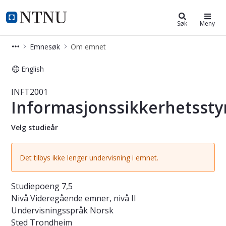
Studier
NTNU Hjemmeside
Søk
Meny
Emnesøk
Om emnet
English
Emne - Informasjonssikkerhetsstyri
INFT2001
Informasjonssikkerhetssty
Velg studieår
Det tilbys ikke lenger undervisning i emnet.
Studiepoeng
7,5
Nivå
Videregående emner, nivå II
Undervisningsspråk
Norsk
Sted
Trondheim