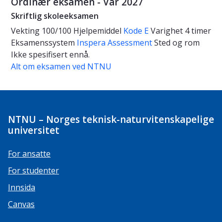
Ordinær eksamen - Vår 2027
Skriftlig skoleeksamen
Vekting
100/100
Hjelpemiddel
Kode E
Varighet
4 timer
Eksamenssystem
Inspera Assessment
Sted og rom
Ikke spesifisert ennå.
Alt om eksamen ved NTNU
NTNU – Norges teknisk-naturvitenskapelige
universitet
For ansatte
For studenter
Innsida
Canvas