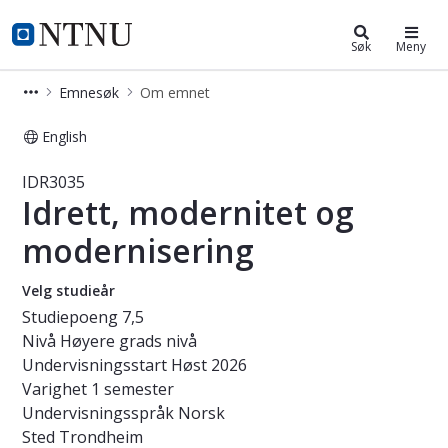
Studier
NTNU Hjemmeside
Søk
Meny
Emnesøk
Om emnet
English
Emne - Idrett, modernitet og moder
IDR3035
Idrett, modernitet og
modernisering
Velg studieår
Studiepoeng
7,5
Nivå
Høyere grads nivå
Undervisningsstart
Høst 2026
Varighet
1 semester
Undervisningsspråk
Norsk
Sted
Trondheim