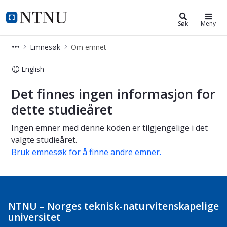
Studier
NTNU Hjemmeside
Søk
Meny
Emnesøk
Om emnet
English
Om emnet
Det finnes ingen informasjon for
dette studieåret
Ingen emner med denne koden er tilgjengelige i det
valgte studieåret.
Bruk emnesøk for å finne andre emner.
NTNU – Norges teknisk-naturvitenskapelige
universitet