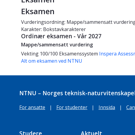
Eksamen
Vurderingsordning: Mappe/sammensatt vurderin
Karakter: Bokstavkarakterer
Ordinær eksamen - Vår 2027
Mappe/sammensatt vurdering
Vekting
100/100
Eksamenssystem
Inspera Assess
Alt om eksamen ved NTNU
NTNU – Norges teknisk-naturvitenskapel
For ansatte
|
For studenter
|
Innsida
|
Can
Studere
Aktuelt