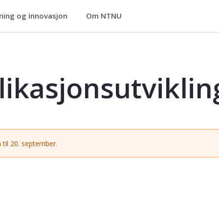
ning og innovasjon
Om NTNU
ling - IDATT2105
likasjonsutviklin
 til 20. september.