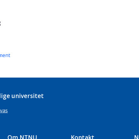
g
ment
ige universitet
vas
Om NTNU
Kontakt
N