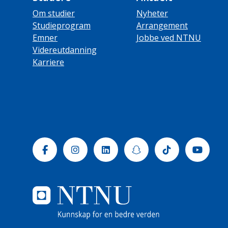
Om studier
Nyheter
Studieprogram
Arrangement
Emner
Jobbe ved NTNU
Videreutdanning
Karriere
Facebook
Instagram
Linkedin
Snapchat
Tiktok
Yout