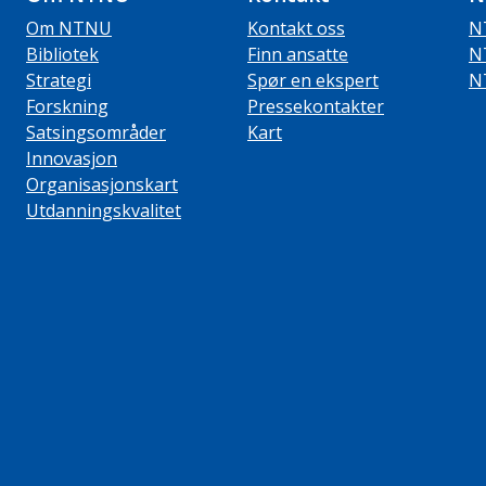
Om NTNU
Kontakt oss
N
Bibliotek
Finn ansatte
N
Strategi
Spør en ekspert
N
Forskning
Pressekontakter
Satsingsområder
Kart
Innovasjon
Organisasjonskart
Utdanningskvalitet
ube