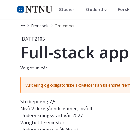
Studier
Studentliv
Forsk
Studier
NTNU Hjemmeside
Emnesøk
Om emnet
Emne - Full-stack applikasjonsutvik
IDATT2105
Full-stack app
Velg studieår
Vurdering og obligatoriske aktiviteter kan bli endret frem
Studiepoeng
7,5
Nivå
Videregående emner, nivå II
Undervisningsstart
Vår 2027
Varighet
1 semester
Undervisningsspråk
Norsk