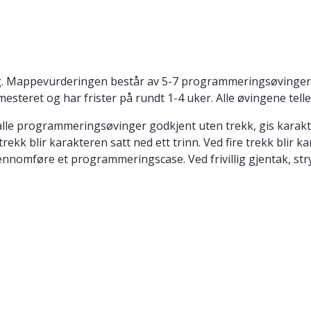
ng. Mappevurderingen består av 5-7 programmeringsøvinger, 
steret og har frister på rundt 1-4 uker. Alle øvingene teller
le programmeringsøvinger godkjent uten trekk, gis karakter
trekk blir karakteren satt ned ett trinn. Ved fire trekk blir 
omføre et programmeringscase. Ved frivillig gjentak, stryk