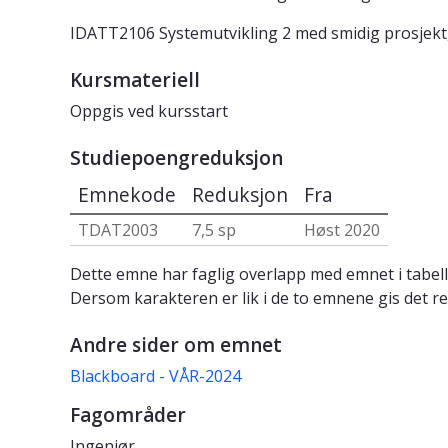
IDATT2106 Systemutvikling 2 med smidig prosjekt, 
Kursmateriell
Oppgis ved kursstart
Studiepoengreduksjon
Emnekode
Reduksjon
Fra
TDAT2003
7,5 sp
Høst 2020
Dette emne har faglig overlapp med emnet i tabell
Dersom karakteren er lik i de to emnene gis det re
Andre sider om emnet
Blackboard - VÅR-2024
Fagområder
Ingeniør