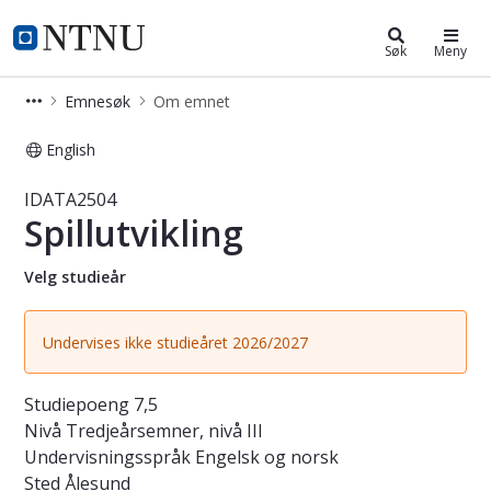
Studier
NTNU Hjemmeside
Søk
Meny
Emnesøk
Om emnet
English
Emne - Spillutvikling - IDATA2504
IDATA2504
Spillutvikling
Velg studieår
Undervises ikke studieåret 2026/2027
Studiepoeng
7,5
Nivå
Tredjeårsemner, nivå III
Undervisningsspråk
Engelsk og norsk
Sted
Ålesund