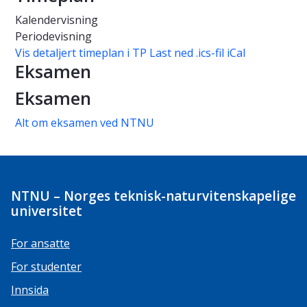
Kalendervisning
Periodevisning
Vis detaljert timeplan i TP
Last ned .ics-fil iCal
Eksamen
Eksamen
Alt om eksamen ved NTNU
NTNU – Norges teknisk-naturvitenskapelige
universitet
For ansatte
For studenter
Innsida