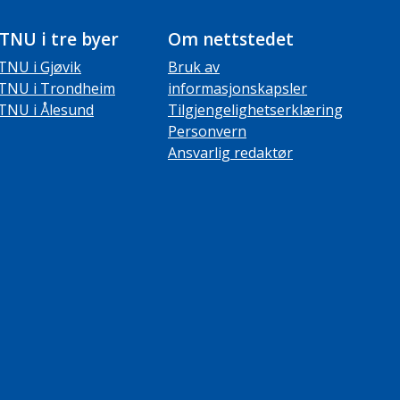
TNU i tre byer
Om nettstedet
TNU i Gjøvik
Bruk av
TNU i Trondheim
informasjonskapsler
TNU i Ålesund
Tilgjengelighetserklæring
Personvern
Ansvarlig redaktør