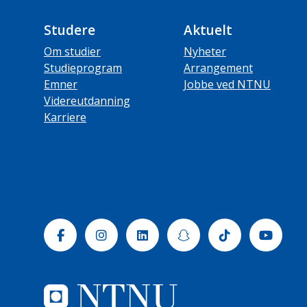
Studere
Aktuelt
Om studier
Nyheter
Studieprogram
Arrangement
Emner
Jobbe ved NTNU
Videreutdanning
Karriere
Facebook
Instagram
Linkedin
Snapchat
Tiktok
Yout