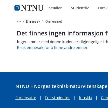
Studier
Studentliv
Forsk
Studier
NTNU Hjemmeside
Emnesøk
Om emnet
Om emnet
Det finnes ingen informasjon f
Ingen emner med denne koden er tilgjengelige i de
Bruk emnesøk for å finne andre emner.
NTNU – Norges teknisk-naturvitenskapel
For ansatte
|
For studenter
|
Innsida
|
Can