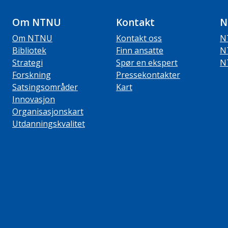
Om NTNU
Kontakt
N
Om NTNU
Kontakt oss
N
Bibliotek
Finn ansatte
N
Strategi
Spør en ekspert
N
Forskning
Pressekontakter
Satsingsområder
Kart
Innovasjon
Organisasjonskart
Utdanningskvalitet
ube