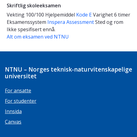
Skriftlig skoleeksamen
Vekting
100/100
Hjelpemiddel
Kode E
Varighet
6 timer
Eksamenssystem
Inspera Assessment
Sted og rom
Ikke spesifisert ennå.
Alt om eksamen ved NTNU
NTNU – Norges teknisk-naturvitenskapelige
universitet
For ansatte
For studenter
Innsida
Canvas