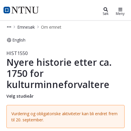
Studier
NTNU Hjemmeside
Søk
Meny
Emnesøk
Om emnet
English
Emne - Nyere historie etter ca. 175
HIST1550
Nyere historie etter ca.
1750 for
kulturminneforvaltere
Velg studieår
Vurdering og obligatoriske aktiviteter kan bli endret frem
til 20. september.