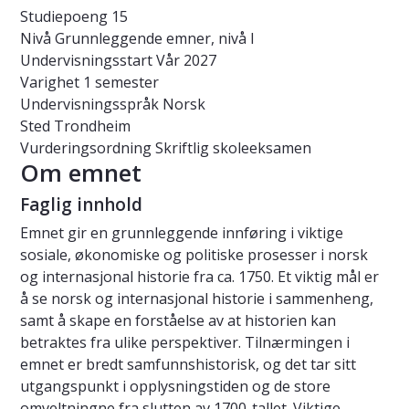
Studiepoeng
15
Nivå
Grunnleggende emner, nivå I
Undervisningsstart
Vår 2027
Varighet
1 semester
Undervisningsspråk
Norsk
Sted
Trondheim
Vurderingsordning
Skriftlig skoleeksamen
Om emnet
Faglig innhold
Emnet gir en grunnleggende innføring i viktige
sosiale, økonomiske og politiske prosesser i norsk
og internasjonal historie fra ca. 1750. Et viktig mål er
å se norsk og internasjonal historie i sammenheng,
samt å skape en forståelse av at historien kan
betraktes fra ulike perspektiver. Tilnærmingen i
emnet er bredt samfunnshistorisk, og det tar sitt
utgangspunkt i opplysningstiden og de store
omveltningne fra slutten av 1700-tallet. Viktige