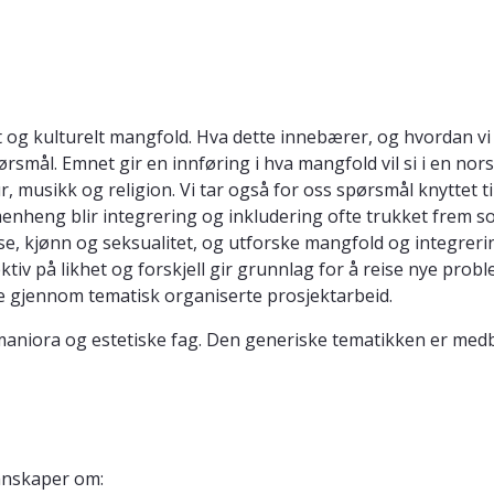
og kulturelt mangfold. Hva dette innebærer, og hvordan vi so
smål. Emnet gir en innføring i hva mangfold vil si i en nor
r, musikk og religion. Vi tar også for oss spørsmål knyttet 
nheng blir integrering og inkludering ofte trukket frem so
 rase, kjønn og seksualitet, og utforske mangfold og integre
tiv på likhet og forskjell gir grunnlag for å reise nye probl
e gjennom tematisk organiserte prosjektarbeid.
niora og estetiske fag. Den generiske tematikken er medb
nnskaper om: