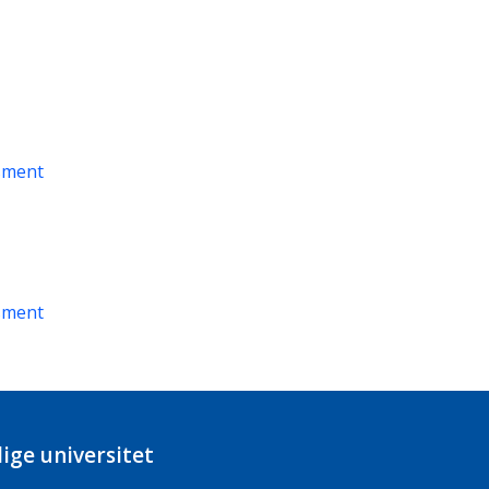
sment
sment
ige universitet