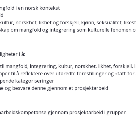
angfold i en norsk kontekst
ld
tur, norskhet, likhet og forskjell, kjønn, seksualitet, likesti
nskap om mangfold og integrering som kulturelle fenomen o
gheter i å:
l mangfold, integrering, kultur, norskhet, likhet, forskjell, 
r til å reflektere over utbredte forestillinger og «tatt-for-g
kapende kategoriseringer
mne og besvare denne gjennom et prosjektarbeid
arbeidskompetanse gjennom prosjektarbeid i grupper.