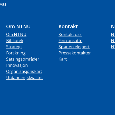
vas
Om NTNU
Kontakt
N
Om NTNU
Kontakt oss
N
Bibliotek
Finn ansatte
N
Strategi
Spør en ekspert
N
Forskning
Pressekontakter
Satsingsområder
Kart
Innovasjon
Organisasjonskart
Utdanningskvalitet
ube