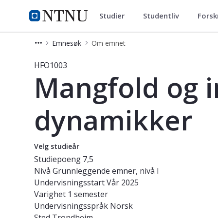
Studier
Studentliv
Forsk
Studier
NTNU Hjemmeside
Emnesøk
Om emnet
Emne - Mangfold og integrering: Tr
HFO1003
Mangfold og i
dynamikker
Velg studieår
Studiepoeng
7,5
Nivå
Grunnleggende emner, nivå I
Undervisningsstart
Vår 2025
Varighet
1 semester
Undervisningsspråk
Norsk
Sted
Trondheim