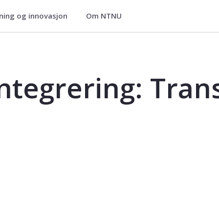
ning og innovasjon
Om NTNU
anskulturelle dynamikker - HFO1003
ntegrering: Tran