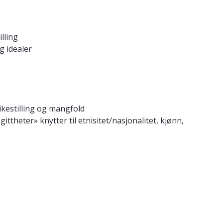
lling
g idealer
likestilling og mangfold
ittheter» knytter til etnisitet/nasjonalitet, kjønn,