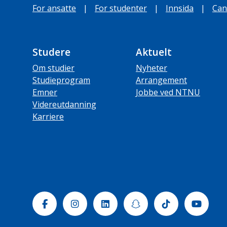
For ansatte
|
For studenter
|
Innsida
|
Can
Studere
Aktuelt
Om studier
Nyheter
Studieprogram
Arrangement
Emner
Jobbe ved NTNU
Videreutdanning
Karriere
Facebook
Instagram
Linkedin
Snapchat
Tiktok
Yout