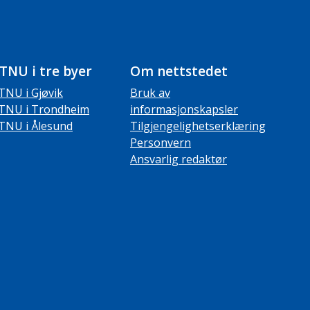
TNU i tre byer
Om nettstedet
TNU i Gjøvik
Bruk av
TNU i Trondheim
informasjonskapsler
TNU i Ålesund
Tilgjengelighetserklæring
Personvern
Ansvarlig redaktør