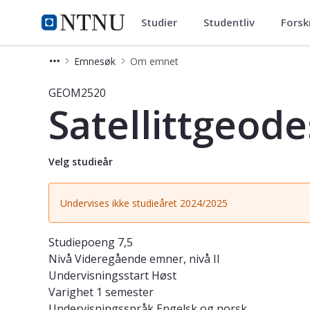
Studier
Studentliv
Forsk
Studier
NTNU Hjemmeside
Emnesøk
Om emnet
Emne - Satellittgeodesi - GEOM2520
GEOM2520
Satellittgeode
Velg studieår
Undervises ikke studieåret 2024/2025
Studiepoeng
7,5
Nivå
Videregående emner, nivå II
Undervisningsstart
Høst
Varighet
1 semester
Undervisningsspråk
Engelsk og norsk