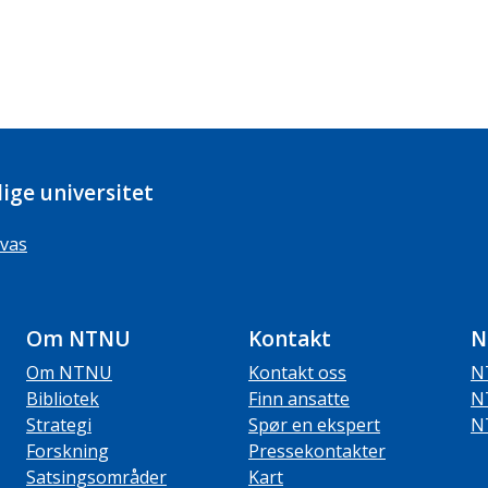
ige universitet
vas
Om NTNU
Kontakt
N
Om NTNU
Kontakt oss
N
Bibliotek
Finn ansatte
N
Strategi
Spør en ekspert
N
Forskning
Pressekontakter
Satsingsområder
Kart