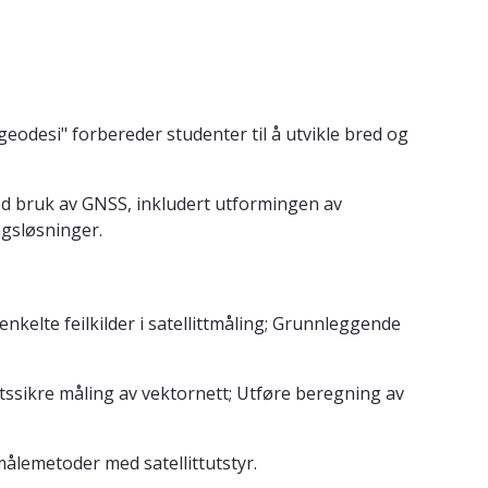
geodesi" forbereder studenter til å utvikle bred og
ed bruk av GNSS, inkludert utformingen av
ngsløsninger.
lte feilkilder i satellittmåling; Grunnleggende
tssikre måling av vektornett; Utføre beregning av
lemetoder med satellittutstyr.