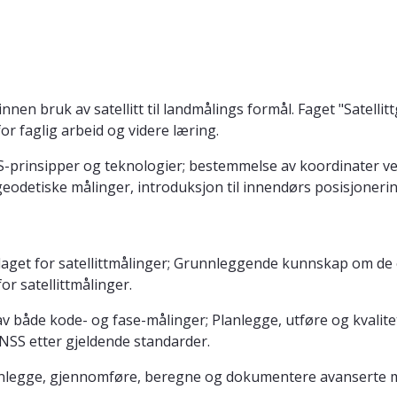
en bruk av satellitt til landmålings formål. Faget "Satellitt
r faglig arbeid og videre læring.
SS-prinsipper og teknologier; bestemmelse av koordinater v
geodetiske målinger, introduksjon til innendørs posisjoneri
 for satellittmålinger; Grunnleggende kunnskap om de enke
r satellittmålinger.
 både kode- og fase-målinger; Planlegge, utføre og kvalite
NSS etter gjeldende standarder.
nlegge, gjennomføre, beregne og dokumentere avanserte må