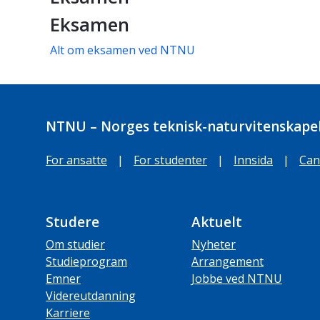
Eksamen
Alt om eksamen ved NTNU
NTNU – Norges teknisk-naturvitenskapel
For ansatte
|
For studenter
|
Innsida
|
Can
Studere
Aktuelt
Om studier
Nyheter
Studieprogram
Arrangement
Emner
Jobbe ved NTNU
Videreutdanning
Karriere