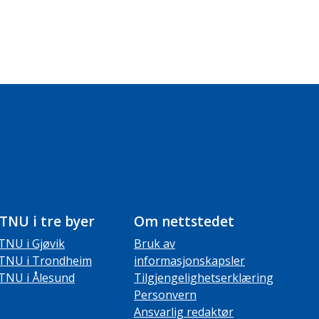
TNU i tre byer
Om nettstedet
TNU i Gjøvik
Bruk av
TNU i Trondheim
informasjonskapsler
TNU i Ålesund
Tilgjengelighetserklæring
Personvern
Ansvarlig redaktør