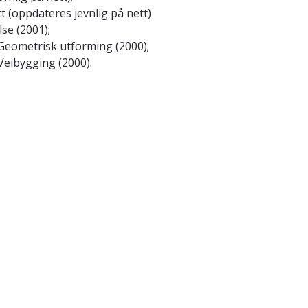
 (oppdateres jevnlig på nett)
se (2001);
Geometrisk utforming (2000);
Veibygging (2000).