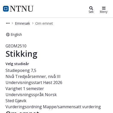
Studier
NTNU Hjemmeside
Søk
Meny
Emnesøk
Om emnet
English
Emne - Stikking - GEOM2510
GEOM2510
Stikking
Velg studieår
Studiepoeng
7,5
Nivå
Tredjeårsemner, nivå III
Undervisningsstart
Høst 2026
Varighet
1 semester
Undervisningsspråk
Norsk
Sted
Gjøvik
Vurderingsordning
Mappe/sammensatt vurdering