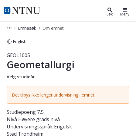
Studier
NTNU Hjemmeside
Søk
Meny
Emnesøk
Om emnet
English
Emne - Geometallurgi - GEOL1005
GEOL1005
Geometallurgi
Velg studieår
Det tilbys ikke lenger undervisning i emnet.
Studiepoeng
7,5
Nivå
Høyere grads nivå
Undervisningsspråk
Engelsk
Sted
Trondheim