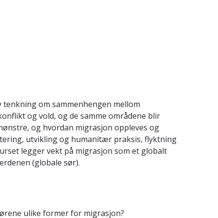
er ny tenkning om sammenhengen mellom
 konflikt og vold, og de samme områdene blir
g mønstre, og hvordan migrasjon oppleves og
dtering, utvikling og humanitær praksis, flyktning
Kurset legger vekt på migrasjon som et globalt
erdenen (globale sør).
tørene ulike former for migrasjon?