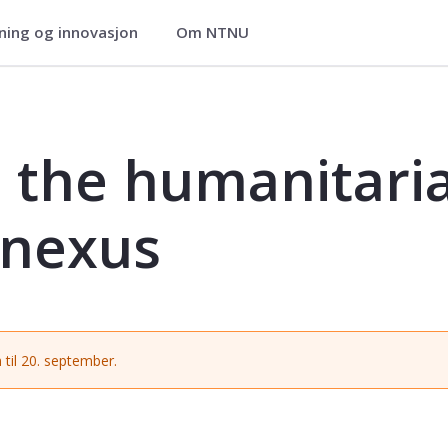
ning og innovasjon
Om NTNU
arian-development nexus - GEOG352
 the humanitari
 nexus
 til 20. september.