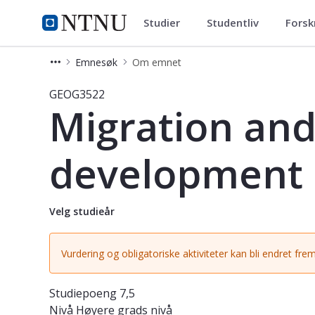
Studier
Studentliv
Forsk
Studier
NTNU Hjemmeside
Emnesøk
Om emnet
Emne - Migration and the humanit
GEOG3522
Migration and
development
Velg studieår
Vurdering og obligatoriske aktiviteter kan bli endret frem
Studiepoeng
7,5
Nivå
Høyere grads nivå