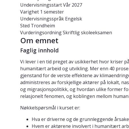
Undervisningsstart
Vår 2027
Varighet
1 semester
Undervisningsspråk
Engelsk
Sted
Trondheim
Vurderingsordning
Skriftlig skoleeksamen
Om emnet
Faglig innhold
Vi lever i en tid preget av usikkerhet hvor kris
humanitært arbeid og utvikling. Mer enn 40 prosen
gjenstand for de verste effektene av klimaendring
administreres av forskjellige aktører på lokalt, na
og migrasjonspolitikk, og hvordan ulike former fo
relasjonelt fenomen, og koblingen mellom humanit
Nøkkelspørsmål i kurset er:
Hva er driverne og de grunnleggende årsakene
Hvem er aktørene involvert i humanitært arbe