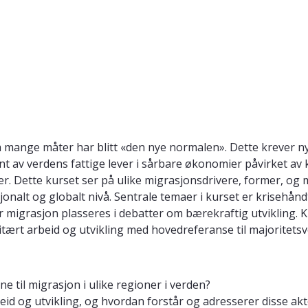
er på mange måter har blitt «den nye normalen». Dette krev
t av verdens fattige lever i sårbare økonomier påvirket av
er. Dette kurset ser på ulike migrasjonsdrivere, former, o
sjonalt og globalt nivå. Sentrale temaer i kurset er krisehån
r migrasjon plasseres i debatter om bærekraftig utvikling. 
ært arbeid og utvikling med hovedreferanse til majoritetsv
 til migrasjon i ulike regioner i verden?
id og utvikling, og hvordan forstår og adresserer disse ak