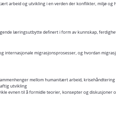
t arbeid og utvikling i en verden der konflikter, miljø og h
lgende læringsutbytte definert i form av kunnskap, ferdigh
og internasjonale migrasjonsprosesser, og hvordan migrasjo
 sammenhenger mellom humanitært arbeid, krisehåndtering o
ftig utvikling
ikle evnen til å formidle teorier, konsepter og diskusjon