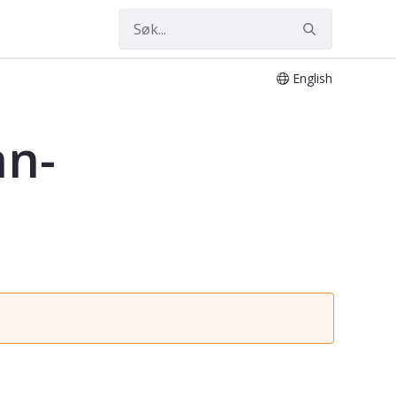
English
2
an-