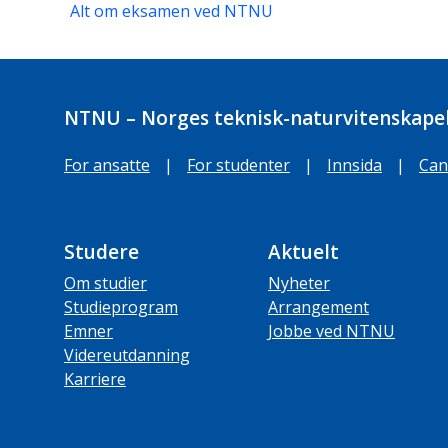
Alt om eksamen ved NTNU
NTNU – Norges teknisk-naturvitenskapel
For ansatte
|
For studenter
|
Innsida
|
Can
Studere
Aktuelt
Om studier
Nyheter
Studieprogram
Arrangement
Emner
Jobbe ved NTNU
Videreutdanning
Karriere