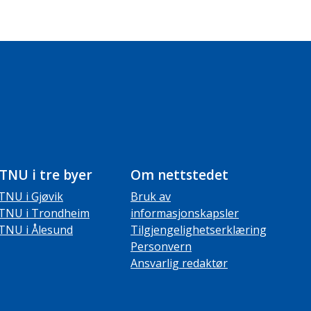
TNU i tre byer
Om nettstedet
TNU i Gjøvik
Bruk av
TNU i Trondheim
informasjonskapsler
TNU i Ålesund
Tilgjengelighetserklæring
Personvern
Ansvarlig redaktør