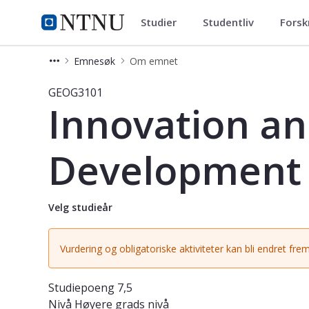
Studier
Studentliv
Forsk
Studier
NTNU Hjemmeside
Emnesøk
Om emnet
Emne - Innovation and Sustainable
GEOG3101
Innovation an
Development
Velg studieår
Vurdering og obligatoriske aktiviteter kan bli endret frem
Studiepoeng
7,5
Nivå
Høyere grads nivå