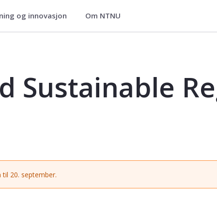
ning og innovasjon
Om NTNU
 Regional Development - GEOG3101
d Sustainable Re
 til 20. september.