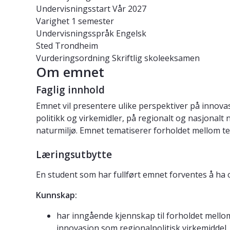
Undervisningsstart
Vår 2027
Varighet
1 semester
Undervisningsspråk
Engelsk
Sted
Trondheim
Vurderingsordning
Skriftlig skoleeksamen
Om emnet
Faglig innhold
Emnet vil presentere ulike perspektiver på innovas
politikk og virkemidler, på regionalt og nasjonalt n
naturmiljø. Emnet tematiserer forholdet mellom teo
Læringsutbytte
En student som har fullført emnet forventes å ha
Kunnskap:
har inngående kjennskap til forholdet mello
innovasjon som regionalpolitisk virkemiddel.