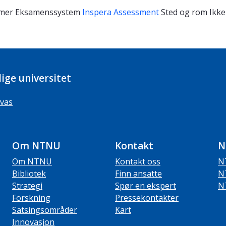
imer
Eksamenssystem
Inspera Assessment
Sted og rom
Ikke
ige universitet
vas
Om NTNU
Kontakt
N
Om NTNU
Kontakt oss
N
Bibliotek
Finn ansatte
N
Strategi
Spør en ekspert
N
Forskning
Pressekontakter
Satsingsområder
Kart
Innovasjon