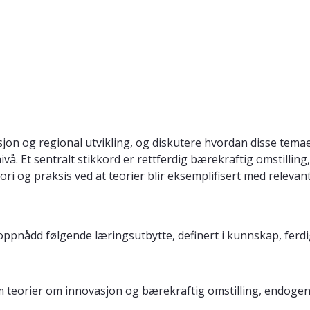
jon og regional utvikling, og diskutere hvordan disse temaen
ivå. Et sentralt stikkord er rettferdig bærekraftig omstilling,
ri og praksis ved at teorier blir eksemplifisert med relevant
 oppnådd følgende læringsutbytte, definert i kunnskap, fer
m teorier om innovasjon og bærekraftig omstilling, endoge