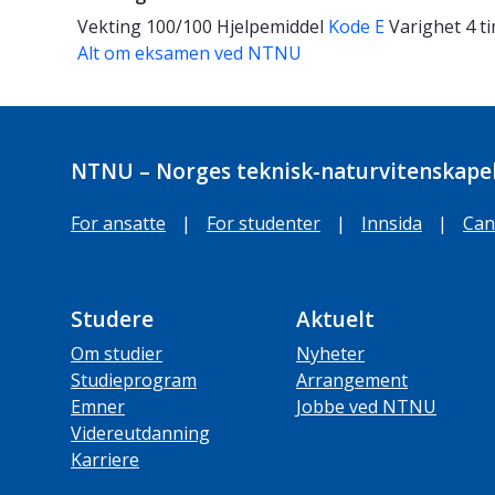
Vekting
100/100
Hjelpemiddel
Kode E
Varighet
4 t
Alt om eksamen ved NTNU
NTNU – Norges teknisk-naturvitenskapel
For ansatte
|
For studenter
|
Innsida
|
Can
Studere
Aktuelt
Om studier
Nyheter
Studieprogram
Arrangement
Emner
Jobbe ved NTNU
Videreutdanning
Karriere