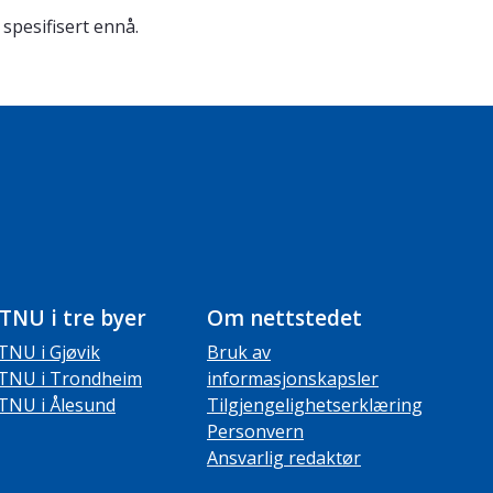
 spesifisert ennå.
TNU i tre byer
Om nettstedet
TNU i Gjøvik
Bruk av
TNU i Trondheim
informasjonskapsler
TNU i Ålesund
Tilgjengelighetserklæring
Personvern
Ansvarlig redaktør