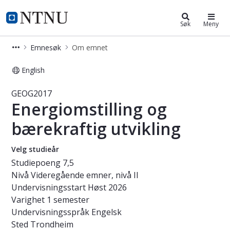
Studier
NTNU Hjemmeside
Søk
Meny
Emnesøk
Om emnet
English
Emne - Energiomstilling og bærekra
GEOG2017
Energiomstilling og
bærekraftig utvikling
Velg studieår
Studiepoeng
7,5
Nivå
Videregående emner, nivå II
Undervisningsstart
Høst 2026
Varighet
1 semester
Undervisningsspråk
Engelsk
Sted
Trondheim