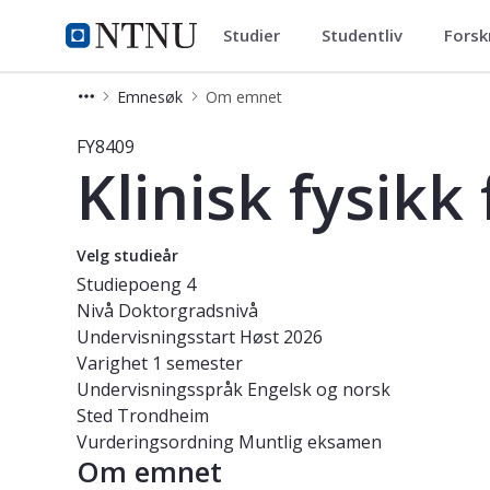
Studier
Studentliv
Forsk
Studier
NTNU Hjemmeside
Emnesøk
Om emnet
Emne - Klinisk fysikk for stråleterap
FY8409
Klinisk fysikk
Velg studieår
Studiepoeng
4
Nivå
Doktorgradsnivå
Undervisningsstart
Høst 2026
Varighet
1 semester
Undervisningsspråk
Engelsk og norsk
Sted
Trondheim
Vurderingsordning
Muntlig eksamen
Om emnet