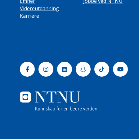
Emner
Jobbe ved NTNU
Videreutdanning
Karriere
Facebook
Instagram
Linkedin
Snapchat
Tiktok
Yout