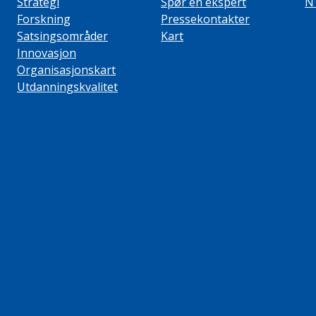
Strategi
Spør en ekspert
N
Forskning
Pressekontakter
Satsingsområder
Kart
Innovasjon
Organisasjonskart
Utdanningskvalitet
ube