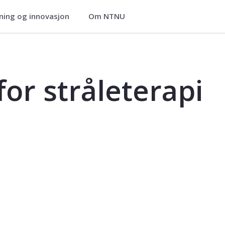
ning og innovasjon
Om NTNU
i - FY8409
 for stråleterapi