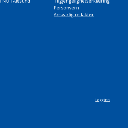
TNU i Ålesund
Tilgjengelighetserklæring
Personvern
Ansvarlig redaktør
Logg inn