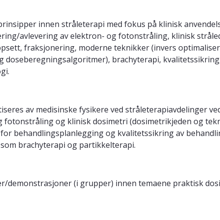
prinsipper innen stråleterapi med fokus på klinisk anvendels
ring/avlevering av elektron- og fotonstråling, klinisk stråled
sett, fraksjonering, moderne teknikker (invers optimaliseri
 doseberegningsalgoritmer), brachyterapi, kvalitetssikring, 
gi.
ktiseres av medisinske fysikere ved stråleterapiavdelinger
fotonstråling og klinisk dosimetri (dosimetrikjeden og tekni
r for behandlingsplanlegging og kvalitetssikring av behandl
som brachyterapi og partikkelterapi.
elser/demonstrasjoner (i grupper) innen temaene praktisk do