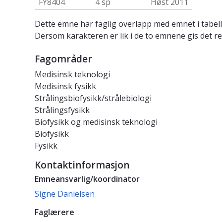
FY8404
4 sp
Høst 2011
Dette emne har faglig overlapp med emnet i tabell
Dersom karakteren er lik i de to emnene gis det re
Fagområder
Medisinsk teknologi
Medisinsk fysikk
Strålingsbiofysikk/strålebiologi
Strålingsfysikk
Biofysikk og medisinsk teknologi
Biofysikk
Fysikk
Kontaktinformasjon
Emneansvarlig/koordinator
Signe Danielsen
Faglærere