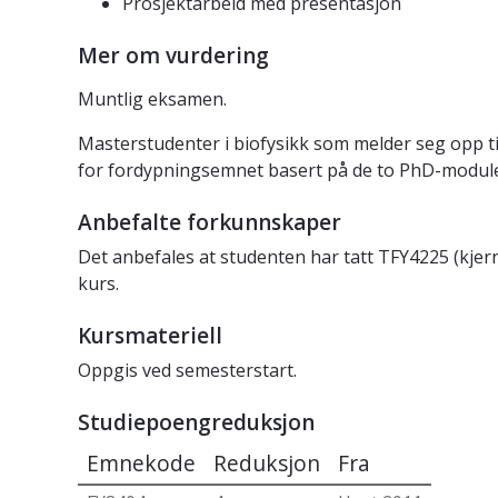
Prosjektarbeid med presentasjon
Mer om vurdering
Muntlig eksamen.
Masterstudenter i biofysikk som melder seg opp ti
for fordypningsemnet basert på de to PhD-module
Anbefalte forkunnskaper
Det anbefales at studenten har tatt TFY4225 (kjerne
kurs.
Kursmateriell
Oppgis ved semesterstart.
Studiepoengreduksjon
Emnekode
Reduksjon
Fra