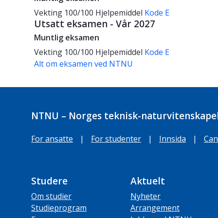
Vekting
100/100
Hjelpemiddel
Kode E
Utsatt eksamen - Vår 2027
Muntlig eksamen
Vekting
100/100
Hjelpemiddel
Kode E
Alt om eksamen ved NTNU
NTNU – Norges teknisk-naturvitenskapel
For ansatte
|
For studenter
|
Innsida
|
Can
Studere
Aktuelt
Om studier
Nyheter
Studieprogram
Arrangement