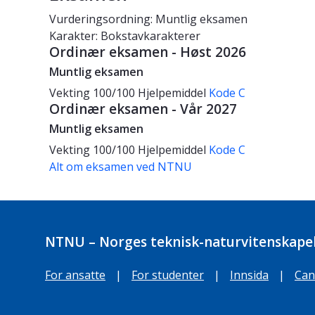
Vurderingsordning: Muntlig eksamen
Karakter: Bokstavkarakterer
Ordinær eksamen - Høst 2026
Muntlig eksamen
Vekting
100/100
Hjelpemiddel
Kode C
Ordinær eksamen - Vår 2027
Muntlig eksamen
Vekting
100/100
Hjelpemiddel
Kode C
Alt om eksamen ved NTNU
NTNU – Norges teknisk-naturvitenskapel
For ansatte
|
For studenter
|
Innsida
|
Can