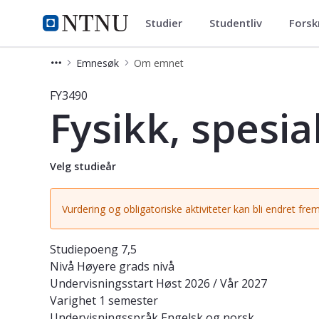
Studier
Studentliv
Forsk
Studier
NTNU Hjemmeside
Emnesøk
Om emnet
Emne - Fysikk, spesialpensum - FY3
FY3490
Fysikk, spesi
Velg studieår
Vurdering og obligatoriske aktiviteter kan bli endret frem
Studiepoeng
7,5
Nivå
Høyere grads nivå
Undervisningsstart
Høst 2026 / Vår 2027
Varighet
1 semester
Undervisningsspråk
Engelsk og norsk