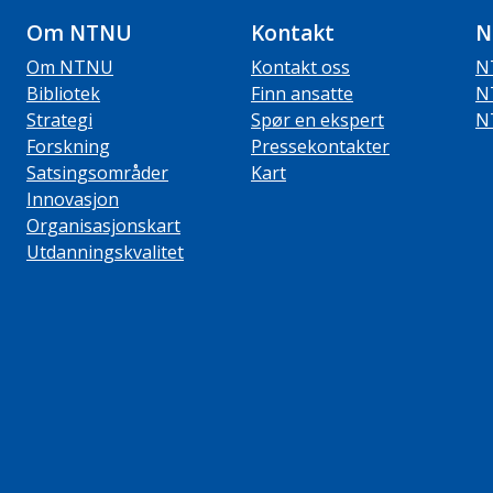
Om NTNU
Kontakt
N
Om NTNU
Kontakt oss
N
Bibliotek
Finn ansatte
N
Strategi
Spør en ekspert
N
Forskning
Pressekontakter
Satsingsområder
Kart
Innovasjon
Organisasjonskart
Utdanningskvalitet
ube