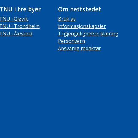
TNU i tre byer
Om nettstedet
TNU i Gjøvik
Bruk av
TNU i Trondheim
informasjonskapsler
TNU i Ålesund
Tilgjengelighetserklæring
Personvern
Ansvarlig redaktør