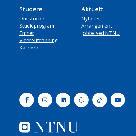
Studere
Aktuelt
Om studier
Nyheter
Studieprogram
Arrangement
Emner
Jobbe ved NTNU
Videreutdanning
Karriere
Facebook
Instagram
Linkedin
Snapchat
Tiktok
Yout