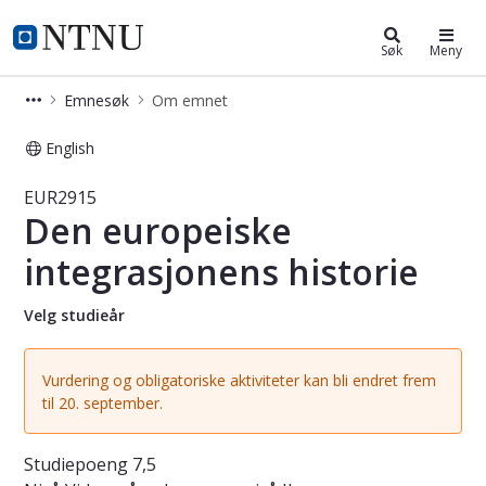
Studier
NTNU Hjemmeside
Søk
Meny
Emnesøk
Om emnet
English
Emne - Den europeiske integrasjonen
EUR2915
Den europeiske
integrasjonens historie
Velg studieår
Vurdering og obligatoriske aktiviteter kan bli endret frem
til 20. september.
Studiepoeng
7,5