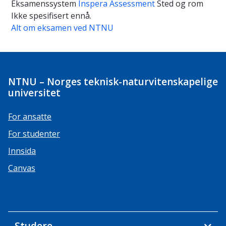
Eksamenssystem
Inspera Assessment
Sted og rom
Ikke spesifisert ennå.
Alt om eksamen ved NTNU
NTNU – Norges teknisk-naturvitenskapelige
universitet
For ansatte
For studenter
Innsida
Canvas
Studere