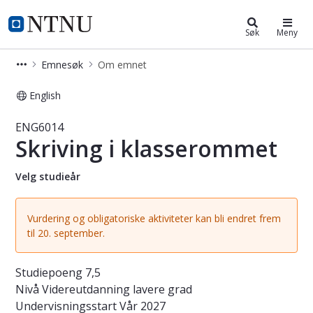
Studier
NTNU Hjemmeside
Søk
Meny
Emnesøk
Om emnet
English
Emne - Skriving i klasserommet - E
ENG6014
Skriving i klasserommet
Velg studieår
Vurdering og obligatoriske aktiviteter kan bli endret frem
til 20. september.
Studiepoeng
7,5
Nivå
Videreutdanning lavere grad
Undervisningsstart
Vår 2027