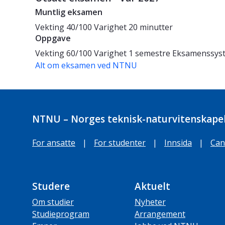
Muntlig eksamen
Vekting
40/100
Varighet
20 minutter
Oppgave
Vekting
60/100
Varighet
1 semestre
Eksamenssys
Alt om eksamen ved NTNU
NTNU – Norges teknisk-naturvitenskapel
For ansatte
|
For studenter
|
Innsida
|
Can
Studere
Aktuelt
Om studier
Nyheter
Studieprogram
Arrangement