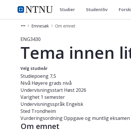
Studier
Studentliv
Forsk
Studier
NTNU Hjemmeside
Emnesøk
Om emnet
Emne - Tema innen litteratur og ku
ENG3430
Tema innen li
Velg studieår
Studiepoeng
7,5
Nivå
Høyere grads nivå
Undervisningsstart
Høst 2026
Varighet
1 semester
Undervisningsspråk
Engelsk
Sted
Trondheim
Vurderingsordning
Oppgave og muntlig eksamen
Om emnet