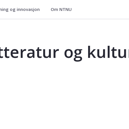
ning og innovasjon
Om NTNU
ltur - ENG3430
tteratur og kultu