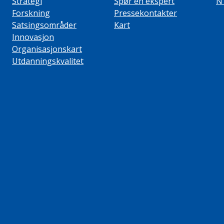
Strategi
Spør en ekspert
N
Forskning
Pressekontakter
Satsingsområder
Kart
Innovasjon
Organisasjonskart
Utdanningskvalitet
ube