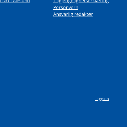
TNU i Ålesund
Tilgjengelighetserklæring
Personvern
Ansvarlig redaktør
Logg inn