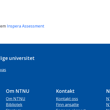
tem
Inspera Assessment
ige universitet
vas
Om NTNU
Kontakt
N
Om NTNU
Kontakt oss
N
Bibliotek
Finn ansatte
N