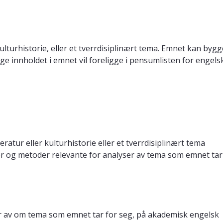
kulturhistorie, eller et tverrdisiplinært tema. Emnet kan by
e innholdet i emnet vil foreligge i pensumlisten for engels
ratur eller kulturhistorie eller et tverrdisiplinært tema
ger og metoder relevante for analyser av tema som emnet tar
r av om tema som emnet tar for seg, på akademisk engelsk