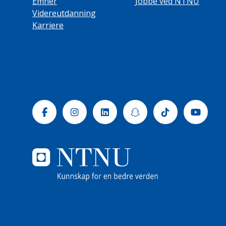
Emner
Jobbe ved NTNU
Videreutdanning
Karriere
Facebook
Instagram
Linkedin
Snapchat
Tiktok
Yout