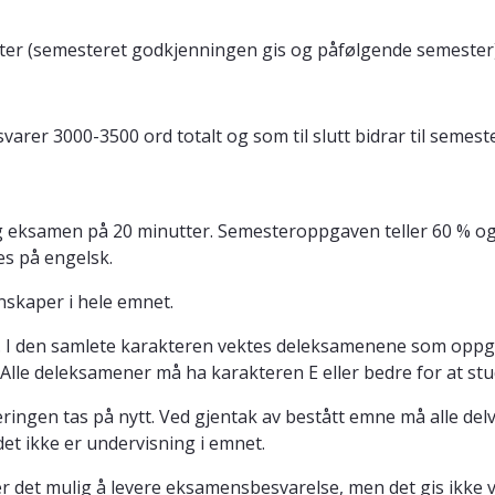
mester (semesteret godkjenningen gis og påfølgende semester)
lsvarer 3000-3500 ord totalt og som til slutt bidrar til seme
eksamen på 20 minutter. Semesteroppgaven teller 60 % og m
es på engelsk.
skaper i hele emnet.
. I den samlete karakteren vektes deleksamenene som oppgit
 Alle deleksamener må ha karakteren E eller bedre for at s
ingen tas på nytt. Ved gjentak av bestått emne må alle delv
et ikke er undervisning i emnet.
 er det mulig å levere eksamensbesvarelse, men det gis ikke v