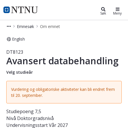
Studier
NTNU Hjemmeside
Søk
Meny
Emnesøk
Om emnet
English
Emne - Avansert databehandling - 
DT8123
Avansert databehandling
Velg studieår
Vurdering og obligatoriske aktiviteter kan bli endret frem
til 20. september.
Studiepoeng
7,5
Nivå
Doktorgradsnivå
Undervisningsstart
Vår 2027