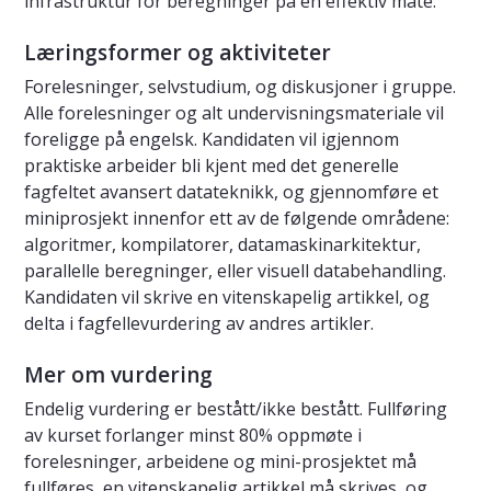
infrastruktur for beregninger på en effektiv måte.
Læringsformer og aktiviteter
Forelesninger, selvstudium, og diskusjoner i gruppe.
Alle forelesninger og alt undervisningsmateriale vil
foreligge på engelsk. Kandidaten vil igjennom
praktiske arbeider bli kjent med det generelle
fagfeltet avansert datateknikk, og gjennomføre et
miniprosjekt innenfor ett av de følgende områdene:
algoritmer, kompilatorer, datamaskinarkitektur,
parallelle beregninger, eller visuell databehandling.
Kandidaten vil skrive en vitenskapelig artikkel, og
delta i fagfellevurdering av andres artikler.
Mer om vurdering
Endelig vurdering er bestått/ikke bestått. Fullføring
av kurset forlanger minst 80% oppmøte i
forelesninger, arbeidene og mini-prosjektet må
fullføres, en vitenskapelig artikkel må skrives, og