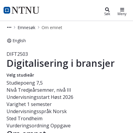
Studier
NTNU Hjemmeside
Søk
Meny
Emnesøk
Om emnet
English
Emne - Digitalisering i bransjer - DI
DIFT2503
Digitalisering i bransjer
Velg studieår
Studiepoeng
7,5
Nivå
Tredjeårsemner, nivå III
Undervisningsstart
Høst 2026
Varighet
1 semester
Undervisningsspråk
Norsk
Sted
Trondheim
Vurderingsordning
Oppgave