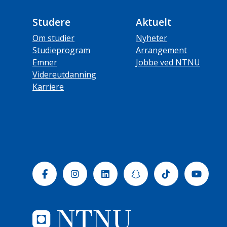
Studere
Aktuelt
Om studier
Nyheter
Studieprogram
Arrangement
Emner
Jobbe ved NTNU
Videreutdanning
Karriere
Facebook
Instagram
Linkedin
Snapchat
Tiktok
Yout