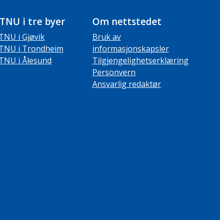
TNU i tre byer
Om nettstedet
TNU i Gjøvik
Bruk av
TNU i Trondheim
informasjonskapsler
TNU i Ålesund
Tilgjengelighetserklæring
Personvern
Ansvarlig redaktør