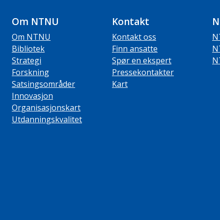
Om NTNU
Kontakt
N
Om NTNU
Kontakt oss
N
Bibliotek
Finn ansatte
N
Strategi
Spør en ekspert
N
Forskning
Pressekontakter
Satsingsområder
Kart
Innovasjon
Organisasjonskart
Utdanningskvalitet
ube