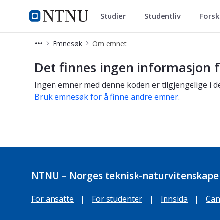
Studier
Studentliv
Forsk
Studier
NTNU Hjemmeside
Emnesøk
Om emnet
Om emnet
Det finnes ingen informasjon f
Ingen emner med denne koden er tilgjengelige i de
Bruk emnesøk for å finne andre emner.
NTNU – Norges teknisk-naturvitenskapel
For ansatte
|
For studenter
|
Innsida
|
Can