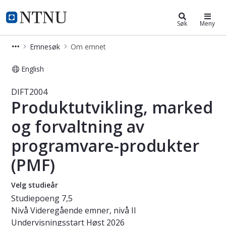
Studier
NTNU Hjemmeside
Søk
Meny
Emnesøk
Om emnet
English
Emne - Produktutvikling, marked og
DIFT2004
Produktutvikling, marked
og forvaltning av
programvare-produkter
(PMF)
Velg studieår
Studiepoeng
7,5
Nivå
Videregående emner, nivå II
Undervisningsstart
Høst 2026