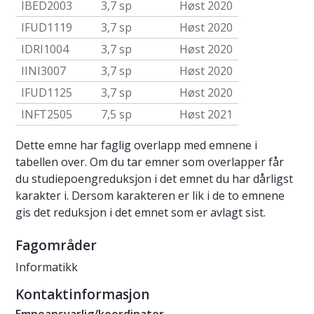
IBED2003
3,7 sp
Høst 2020
IFUD1119
3,7 sp
Høst 2020
IDRI1004
3,7 sp
Høst 2020
IINI3007
3,7 sp
Høst 2020
IFUD1125
3,7 sp
Høst 2020
INFT2505
7,5 sp
Høst 2021
Dette emne har faglig overlapp med emnene i
tabellen over. Om du tar emner som overlapper får
du studiepoengreduksjon i det emnet du har dårligst
karakter i. Dersom karakteren er lik i de to emnene
gis det reduksjon i det emnet som er avlagt sist.
Fagområder
Informatikk
Kontaktinformasjon