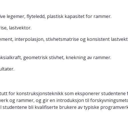
tive legemer, flyteledd, plastisk kapasitet for rammer.
se, lastvektor.
ement, interpolasjon, stivhetsmatrise og konsistent lastve
 aksialkraft, geometrisk stivhet, knekning av rammer.
ltater.
itutt for konstruksjonsteknikk som eksponerer studentene 
rk og rammer, og gir en introduksjon til forskyvningsmet
studentene bli kvalifiserte brukere av typiske programver