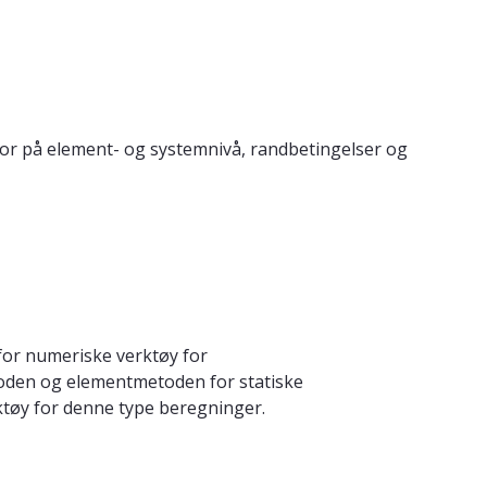
ktor på element- og systemnivå, randbetingelser og
for numeriske verktøy for
oden og elementmetoden for statiske
ktøy for denne type beregninger.