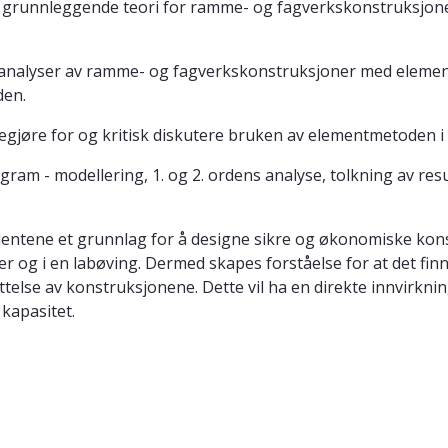
r grunnleggende teori for ramme- og fagverkskonstruksjone
keanalyser av ramme- og fagverkskonstruksjoner med elemen
den.
egjøre for og kritisk diskutere bruken av elementmetoden i
gram - modellering, 1. og 2. ordens analyse, tolkning av re
studentene et grunnlag for å designe sikre og økonomiske k
ger og i en labøving. Dermed skapes forståelse for at det 
yttelse av konstruksjonene. Dette vil ha en direkte innvirk
 kapasitet.