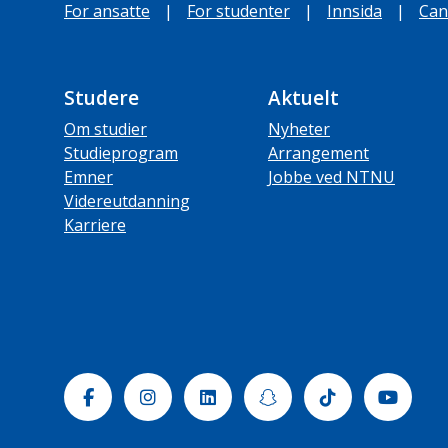
For ansatte
|
For studenter
|
Innsida
|
Can
Studere
Aktuelt
Om studier
Nyheter
Studieprogram
Arrangement
Emner
Jobbe ved NTNU
Videreutdanning
Karriere
Facebook
Instagram
Linkedin
Snapchat
Tiktok
Yout