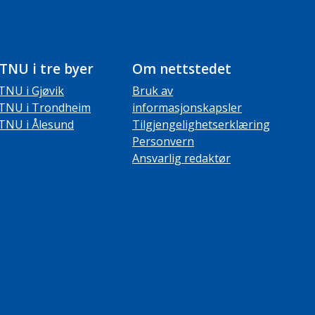
TNU i tre byer
Om nettstedet
TNU i Gjøvik
Bruk av
TNU i Trondheim
informasjonskapsler
TNU i Ålesund
Tilgjengelighetserklæring
Personvern
Ansvarlig redaktør