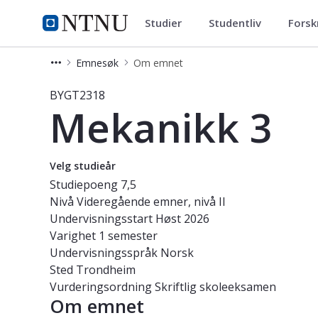
Studier
Studentliv
Forsk
Studier
NTNU Hjemmeside
Emnesøk
Om emnet
Emne - Mekanikk 3 - BYGT2318
BYGT2318
Mekanikk 3
Velg studieår
Studiepoeng
7,5
Nivå
Videregående emner, nivå II
Undervisningsstart
Høst 2026
Varighet
1 semester
Undervisningsspråk
Norsk
Sted
Trondheim
Vurderingsordning
Skriftlig skoleeksamen
Om emnet