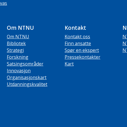
vas
Om NTNU
Kontakt
N
Om NTNU
Kontakt oss
N
Bibliotek
Finn ansatte
N
Strategi
Spør en ekspert
N
Forskning
Pressekontakter
Satsingsområder
Kart
Innovasjon
Organisasjonskart
Utdanningskvalitet
ube