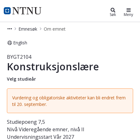
Studier
NTNU Hjemmeside
Søk
Meny
Emnesøk
Om emnet
English
Emne - Konstruksjonslære - BYGT21
BYGT2104
Konstruksjonslære
Velg studieår
Vurdering og obligatoriske aktiviteter kan bli endret frem
til 20. september.
Studiepoeng
7,5
Nivå
Videregående emner, nivå II
Undervisningsstart
Vår 2027