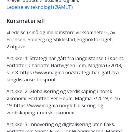
Krever opptak til studieprogram:
Ledelse av teknologi (ØAMLT)
Kursmateriell
«Ledelse i små og mellomstore virksomheter», av
Erichsen, Solberg og Stiklestad, Fagbokforlaget,
2.utgave.
Artikkel 1: Strategi har gått fra langdistanse til sprint.
Forfatter: Charlotte Hartvigsen Lem, Magma 6/2018,
s. 7-8. https://www.magma.no/strategi-har-gatt-fra-
langdistanse-til-sprint
Artikkel 2: Globalisering og verdiskaping i norsk
økonomi. Forfatter: Per Heum, Magma 7/2019, s. 16-
19. https://www.magma.no/globalisering-og-
verdiskaping-i-norsk-okonomi
Artikkel 3: Innovering og digitalisering uten flaks.
Forfatterne: Annita Fjuk , Tor W.Andreassen, Magma,