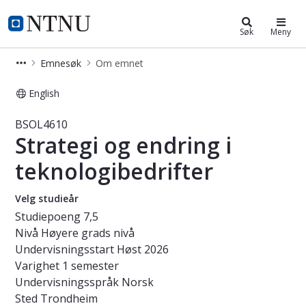
Studier
NTNU Hjemmeside
Søk
Meny
Emnesøk
Om emnet
English
Emne - Strategi og endring i teknol
BSOL4610
Strategi og endring i
teknologibedrifter
Velg studieår
Studiepoeng
7,5
Nivå
Høyere grads nivå
Undervisningsstart
Høst 2026
Varighet
1 semester
Undervisningsspråk
Norsk
Sted
Trondheim