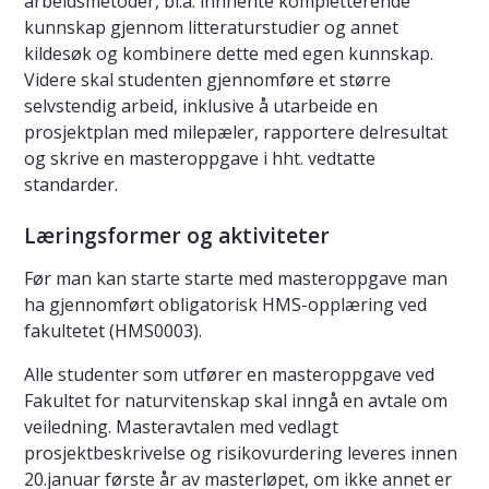
arbeidsmetoder, bl.a. innhente kompletterende
kunnskap gjennom litteraturstudier og annet
kildesøk og kombinere dette med egen kunnskap.
Videre skal studenten gjennomføre et større
selvstendig arbeid, inklusive å utarbeide en
prosjektplan med milepæler, rapportere delresultat
og skrive en masteroppgave i hht. vedtatte
standarder.
Læringsformer og aktiviteter
Før man kan starte starte med masteroppgave man
ha gjennomført obligatorisk HMS-opplæring ved
fakultetet (HMS0003).
Alle studenter som utfører en masteroppgave ved
Fakultet for naturvitenskap skal inngå en avtale om
veiledning. Masteravtalen med vedlagt
prosjektbeskrivelse og risikovurdering leveres innen
20.januar første år av masterløpet, om ikke annet er