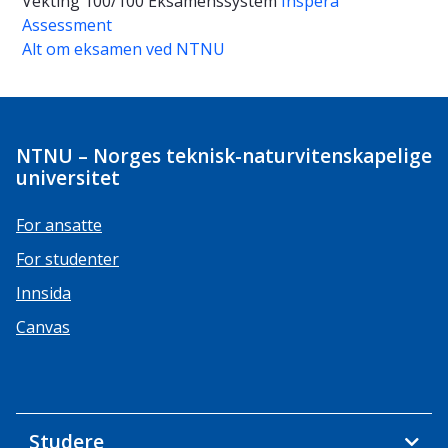
Vekting
100/100
Eksamenssystem
Inspera
Assessment
Alt om eksamen ved NTNU
NTNU – Norges teknisk-naturvitenskapelige
universitet
For ansatte
For studenter
Innsida
Canvas
Studere