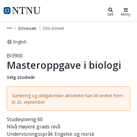
Studier
NTNU Hjemmeside
Søk
Meny
Emnesøk
Om emnet
English
Emne - Masteroppgave i biologi - BI
BI3900
Masteroppgave i biologi
Velg studieår
Vurdering og obligatoriske aktiviteter kan bli endret frem
til 20. september.
Studiepoeng
60
Nivå
Høyere grads nivå
Undervisningsspråk
Engelsk og norsk