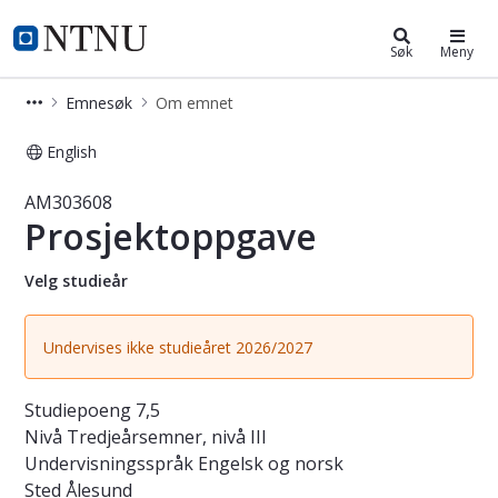
Studier
NTNU Hjemmeside
Søk
Meny
Emnesøk
Om emnet
English
Emne - Prosjektoppgave - AM30360
AM303608
Prosjektoppgave
Velg studieår
Undervises ikke studieåret 2026/2027
Studiepoeng
7,5
Nivå
Tredjeårsemner, nivå III
Undervisningsspråk
Engelsk og norsk
Sted
Ålesund