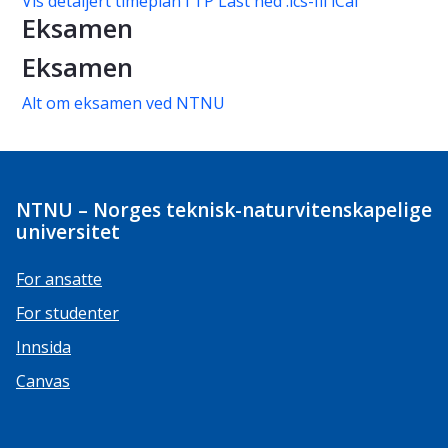
Vis detaljert timeplan i TP
Last ned .ics-fil iCal
Eksamen
Eksamen
Alt om eksamen ved NTNU
NTNU – Norges teknisk-naturvitenskapelige
universitet
For ansatte
For studenter
Innsida
Canvas