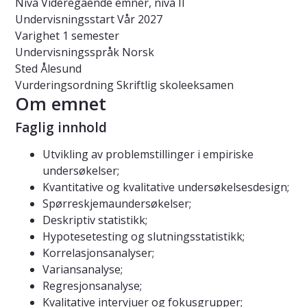
Nivå
Videregående emner, nivå II
Undervisningsstart
Vår 2027
Varighet
1 semester
Undervisningsspråk
Norsk
Sted
Ålesund
Vurderingsordning
Skriftlig skoleeksamen
Om emnet
Faglig innhold
Utvikling av problemstillinger i empiriske
undersøkelser;
Kvantitative og kvalitative undersøkelsesdesign;
Spørreskjemaundersøkelser;
Deskriptiv statistikk;
Hypotesetesting og slutningsstatistikk;
Korrelasjonsanalyser;
Variansanalyse;
Regresjonsanalyse;
Kvalitative intervjuer og fokusgrupper;