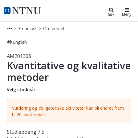
Studier
NTNU Hjemmeside
Søk
Meny
Emnesøk
Om emnet
English
Emne - Kvantitative og kvalitative
AM201306
Kvantitative og kvalitative
metoder
Velg studieår
Vurdering og obligatoriske aktiviteter kan bli endret frem
til 20. september.
Studiepoeng
7,5