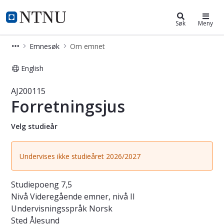
Studier
NTNU Hjemmeside
Søk
Meny
Emnesøk
Om emnet
English
Emne - Forretningsjus - AJ200115
AJ200115
Forretningsjus
Velg studieår
Undervises ikke studieåret 2026/2027
Studiepoeng
7,5
Nivå
Videregående emner, nivå II
Undervisningsspråk
Norsk
Sted
Ålesund