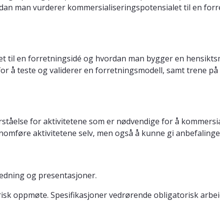
an man vurderer kommersialiseringspotensialet til en forr
t til en forretningsidé og hvordan man bygger en hensikts
 for å teste og validerer en forretningsmodell, samt trene 
rståelse for aktivitetene som er nødvendige for å kommersi
omføre aktivitetene selv, men også å kunne gi anbefalinger 
ledning og presentasjoner.
isk oppmøte. Spesifikasjoner vedrørende obligatorisk arbeid