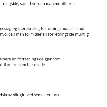
etningsidé, samt hvordan man mobiliserer
messig og bærekraftig forretningsmodell rundt
på hvordan man formidler en forretningside muntlig
alisere en forretningsidé gjennom
til andre som har en idé.
skrav blir gitt ved semesterstart.