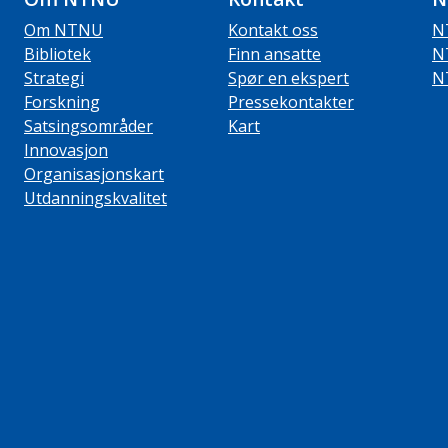
Om NTNU
Kontakt oss
N
Bibliotek
Finn ansatte
N
Strategi
Spør en ekspert
N
Forskning
Pressekontakter
Satsingsområder
Kart
Innovasjon
Organisasjonskart
Utdanningskvalitet
ube