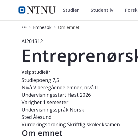
Studier
Studentliv
Forsk
Studier
NTNU Hjemmeside
Emnesøk
Om emnet
Emne - Entreprenørskap og forretnin
AI201312
Entreprenørsk
Velg studieår
Studiepoeng
7,5
Nivå
Videregående emner, nivå II
Undervisningsstart
Høst 2026
Varighet
1 semester
Undervisningsspråk
Norsk
Sted
Ålesund
Vurderingsordning
Skriftlig skoleeksamen
Om emnet