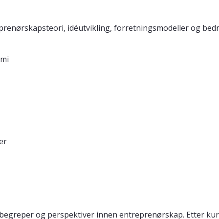
renørskapsteori, idéutvikling, forretningsmodeller og bedrif
omi
er
greper og perspektiver innen entreprenørskap. Etter kurs