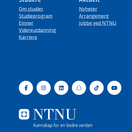
Om studier
Nyheter
Studieprogram
Arrangement
Emner
Jobbe ved NTNU
Videreutdanning
Karriere
Facebook
Instagram
Linkedin
Snapchat
Tiktok
Yout