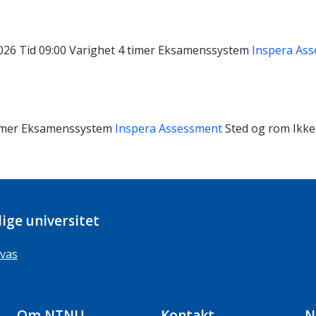
2026
Tid
09:00
Varighet
4 timer
Eksamenssystem
Inspera As
imer
Eksamenssystem
Inspera Assessment
Sted og rom
Ikke
ige universitet
vas
Om NTNU
Kontakt
N