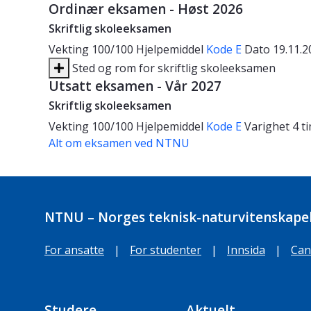
Ordinær eksamen - Høst 2026
Skriftlig skoleeksamen
Vekting
100/100
Hjelpemiddel
Kode E
Dato
19.11.
Sted og rom for skriftlig skoleeksamen
Utsatt eksamen - Vår 2027
Skriftlig skoleeksamen
Vekting
100/100
Hjelpemiddel
Kode E
Varighet
4 t
Alt om eksamen ved NTNU
NTNU – Norges teknisk-naturvitenskapel
For ansatte
|
For studenter
|
Innsida
|
Can
Studere
Aktuelt