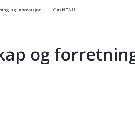
ning og innovasjon
Om NTNU
gsutvikling - AI201312
ap og forretning