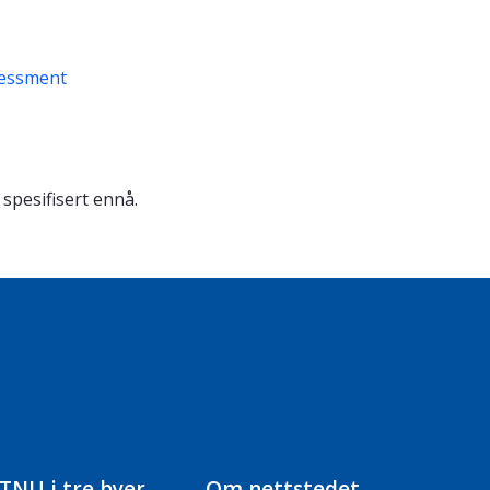
sessment
 spesifisert ennå.
TNU i tre byer
Om nettstedet