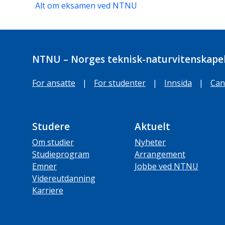
Alt om eksamen ved NTNU
NTNU – Norges teknisk-naturvitenskapel
For ansatte
|
For studenter
|
Innsida
|
Can
Studere
Aktuelt
Om studier
Nyheter
Studieprogram
Arrangement
Emner
Jobbe ved NTNU
Videreutdanning
Karriere