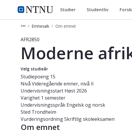
Studier
Studentliv
Forsk
Studier
NTNU Hjemmeside
Emnesøk
Om emnet
Emne - Moderne afrikansk historie 
AFR2850
Moderne afrik
Velg studieår
Studiepoeng
15
Nivå
Videregående emner, nivå II
Undervisningsstart
Høst 2026
Varighet
1 semester
Undervisningsspråk
Engelsk og norsk
Sted
Trondheim
Vurderingsordning
Skriftlig skoleeksamen
Om emnet