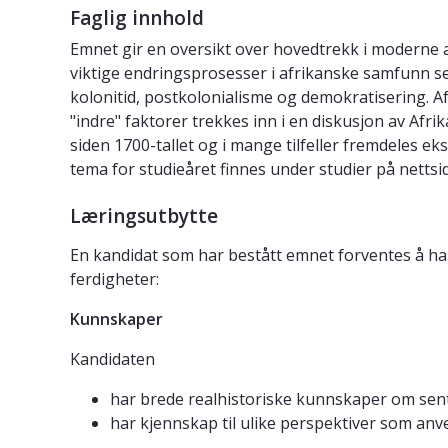
Faglig innhold
Emnet gir en oversikt over hovedtrekk i moderne afri
viktige endringsprosesser i afrikanske samfunn set
kolonitid, postkolonialisme og demokratisering. A
"indre" faktorer trekkes inn i en diskusjon av Afri
siden 1700-tallet og i mange tilfeller fremdeles e
tema for studieåret finnes under studier på nettside
Læringsutbytte
En kandidat som har bestått emnet forventes å ha 
ferdigheter:
Kunnskaper
Kandidaten
har brede realhistoriske kunnskaper om sentra
har kjennskap til ulike perspektiver som anve