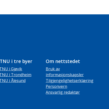
TNU i tre byer
Om nettstedet
TNU i Gjøvik
Bruk av
TNU i Trondheim
informasjonskapsler
TNU i Ålesund
Tilgjengelighetserklæring
Personvern
Ansvarlig redaktør