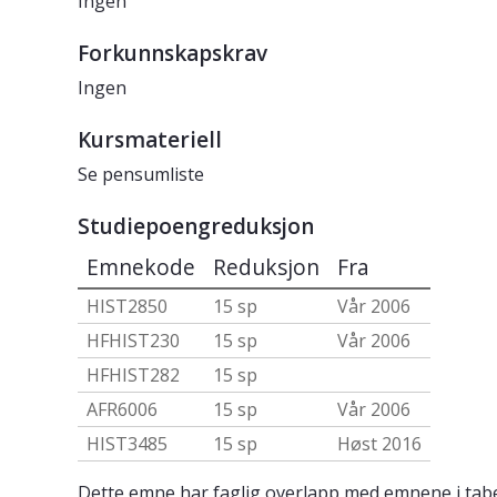
Ingen
Forkunnskapskrav
Ingen
Kursmateriell
Se pensumliste
Studiepoengreduksjon
Emnekode
Reduksjon
Fra
HIST2850
15 sp
Vår 2006
HFHIST230
15 sp
Vår 2006
HFHIST282
15 sp
AFR6006
15 sp
Vår 2006
HIST3485
15 sp
Høst 2016
Dette emne har faglig overlapp med emnene i tabe