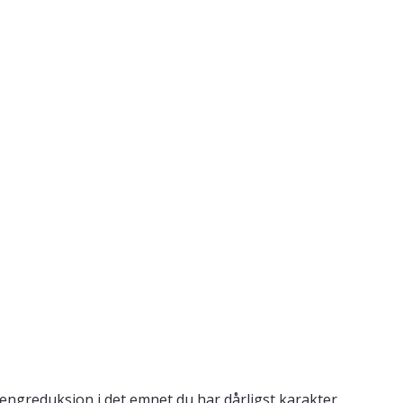
engreduksjon i det emnet du har dårligst karakter