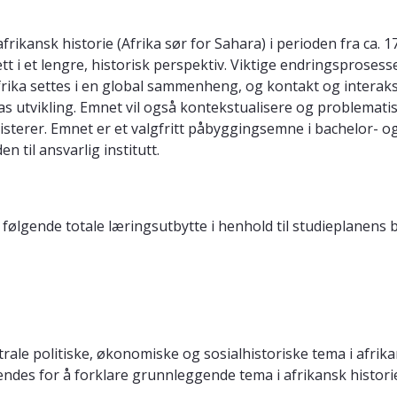
kansk historie (Afrika sør for Sahara) i perioden fra ca. 1700
t i et lengre, historisk perspektiv. Viktige endringsprosess
frika settes i en global sammenheng, og kontakt og interak
kas utvikling. Emnet vil også kontekstualisere og problematis
ksisterer. Emnet er et valgfritt påbyggingsemne i bachelor- 
n til ansvarlig institutt.
følgende totale læringsutbytte i henhold til studieplanens
le politiske, økonomiske og sosialhistoriske tema i afrikansk
ndes for å forklare grunnleggende tema i afrikansk historie f