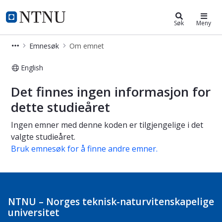
Studier
NTNU Hjemmeside
Søk
Meny
Emnesøk
Om emnet
English
Om emnet
Det finnes ingen informasjon for
dette studieåret
Ingen emner med denne koden er tilgjengelige i det
valgte studieåret.
Bruk emnesøk for å finne andre emner.
NTNU – Norges teknisk-naturvitenskapelige
universitet