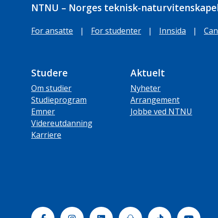
NTNU – Norges teknisk-naturvitenskapel
For ansatte
|
For studenter
|
Innsida
|
Can
Studere
Aktuelt
Om studier
Nyheter
Studieprogram
Arrangement
Emner
Jobbe ved NTNU
Videreutdanning
Karriere