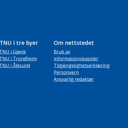
TNU i tre byer
Om nettstedet
TNU i Gjøvik
Bruk av
TNU i Trondheim
informasjonskapsler
TNU i Ålesund
Tilgjengelighetserklæring
Personvern
Ansvarlig redaktør