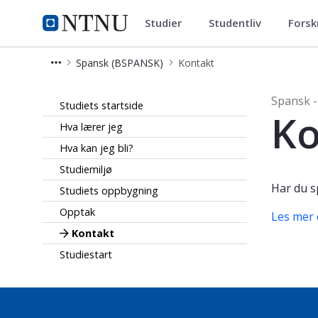
Studier
Studentliv
Forsk
Spansk (BSPANSK)
NTNU Hjemmeside
Spansk (BSPANSK)
Kontakt
Kontakt - Fremmedspråk - bachelor
Spansk -
Studiets startside
Ko
Hva lærer jeg
Hva kan jeg bli?
Studiemiljø
Har du s
Studiets oppbygning
Opptak
Les mer 
Kontakt
Studiestart