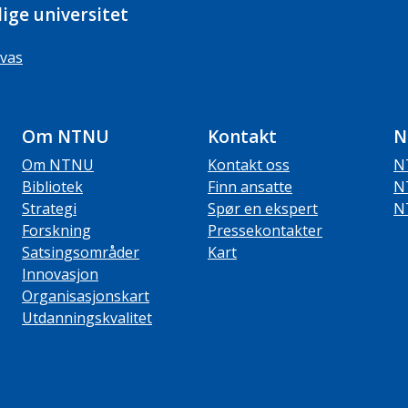
ige universitet
vas
Om NTNU
Kontakt
N
Om NTNU
Kontakt oss
N
Bibliotek
Finn ansatte
N
Strategi
Spør en ekspert
N
Forskning
Pressekontakter
Satsingsområder
Kart
Innovasjon
Organisasjonskart
Utdanningskvalitet