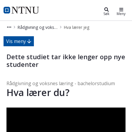
Rådgivning og voksnes læring (brvl
NTNU Hjemmeside
Søk
Meny
Rådgivning og voksnes læring (brvl)
Hva lærer jeg
Hva lærer jeg - Rådgivning og voksn
Vis meny
Dette studiet tar ikke lenger opp nye
studenter
Rådgivning og voksnes læring - bachelorstudium
Hva lærer du?