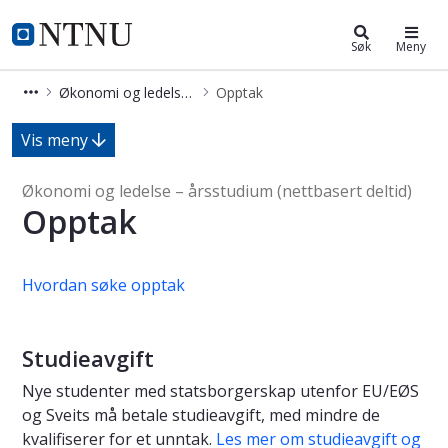
Økonomi og ledelse – årsstudium (
NTNU Hjemmeside
Søk
Meny
Økonomi og ledelse – årsstudium (nettbasert deltid) (ÅRØKLEDF)
Opptak
Opptak - Økonomi og ledelse – årsst
Vis meny
Økonomi og ledelse – årsstudium (nettbasert deltid)
Opptak
Hvordan søke opptak
Studieavgift
Nye studenter med statsborgerskap utenfor EU/EØS
og Sveits må betale studieavgift, med mindre de
kvalifiserer for et unntak.
Les mer om studieavgift og