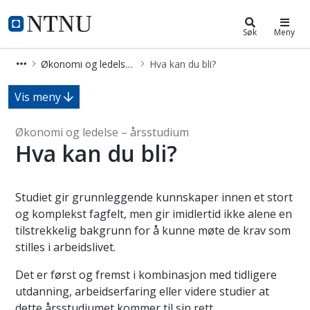
Økonomi og ledelse – årsstudium
NTNU Hjemmeside
Søk
Meny
Økonomi og ledelse – årsstudium
Hva kan du bli?
Hva kan du bli? - Økonomi og ledels
Vis meny
Økonomi og ledelse – årsstudium
Hva kan du bli?
Studiet gir grunnleggende kunnskaper innen et stort
og komplekst fagfelt, men gir imidlertid ikke alene en
tilstrekkelig bakgrunn for å kunne møte de krav som
stilles i arbeidslivet.
Det er først og fremst i kombinasjon med tidligere
utdanning, arbeidserfaring eller videre studier at
dette årsstudiumet kommer til sin rett.