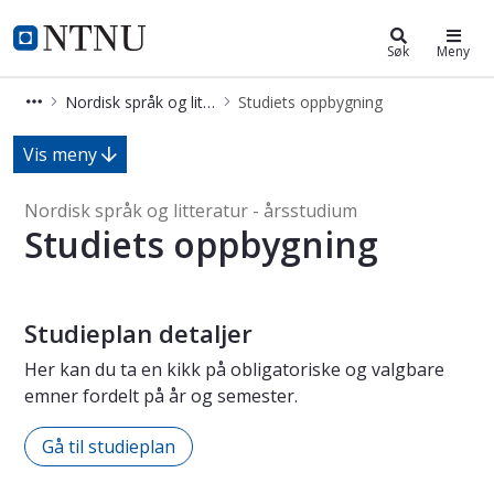
Nordisk språk og litteratur - årsst
NTNU Hjemmeside
Søk
Meny
Nordisk språk og litteratur - årsstudium
Studiets oppbygning
Studiets oppbygning - Nordisk språk
Vis meny
Nordisk språk og litteratur - årsstudium
Studiets oppbygning
Studieplan detaljer
Her kan du ta en kikk på obligatoriske og valgbare
emner fordelt på år og semester.
Gå til studieplan