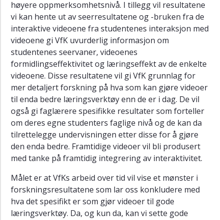
høyere oppmerksomhetsnivå. I tillegg vil resultatene
vi kan hente ut av seerresultatene og -bruken fra de
interaktive videoene fra studentenes interaksjon med
videoene gi VfK uvurderlig informasjon om
studentenes seervaner, videoenes
formidlingseffektivitet og læringseffekt av de enkelte
videoene. Disse resultatene vil gi VfK grunnlag for
mer detaljert forskning på hva som kan gjøre videoer
til enda bedre læringsverktøy enn de er i dag. De vil
også gi faglærere spesifikke resultater som forteller
om deres egne studenters faglige nivå og de kan da
tilrettelegge undervisningen etter disse for å gjøre
den enda bedre. Framtidige videoer vil bli produsert
med tanke på framtidig integrering av interaktivitet.
Målet er at VfKs arbeid over tid vil vise et mønster i
forskningsresultatene som lar oss konkludere med
hva det spesifikt er som gjør videoer til gode
læringsverktøy. Da, og kun da, kan vi sette gode