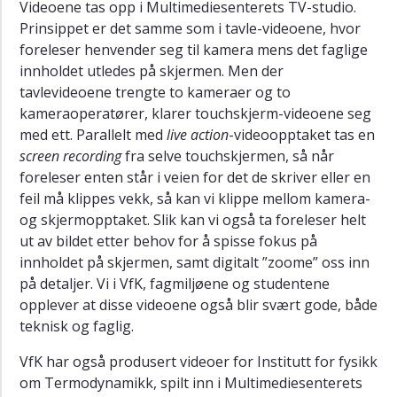
Videoene tas opp i Multimediesenterets TV-studio.
Prinsippet er det samme som i tavle-videoene, hvor
foreleser henvender seg til kamera mens det faglige
innholdet utledes på skjermen. Men der
tavlevideoene trengte to kameraer og to
kameraoperatører, klarer touchskjerm-videoene seg
med ett. Parallelt med
live action
-videoopptaket tas en
screen recording
fra selve touchskjermen, så når
foreleser enten står i veien for det de skriver eller en
feil må klippes vekk, så kan vi klippe mellom kamera-
og skjermopptaket. Slik kan vi også ta foreleser helt
ut av bildet etter behov for å spisse fokus på
innholdet på skjermen, samt digitalt ”zoome” oss inn
på detaljer. Vi i VfK, fagmiljøene og studentene
opplever at disse videoene også blir svært gode, både
teknisk og faglig.
VfK har også produsert videoer for Institutt for fysikk
om Termodynamikk, spilt inn i Multimediesenterets