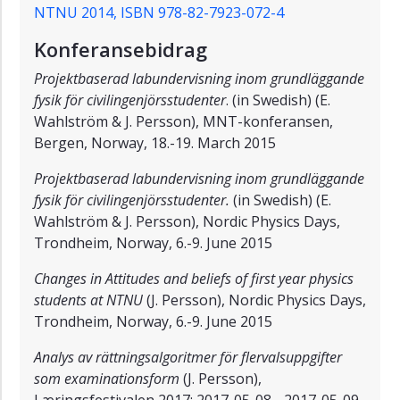
NTNU 2014, ISBN 978-82-7923-072-4
Konferansebidrag
Projektbaserad labundervisning inom grundläggande
fysik för civilingenjörsstudenter
. (in Swedish) (
E.
Wahlström & J. Persson),
MNT-konferansen,
Bergen, Norway, 18.-19. March 2015
Projektbaserad labundervisning inom grundläggande
fysik för civilingenjörsstudenter.
(in Swedish) (
E.
Wahlström & J. Persson),
Nordic Physics Days,
Trondheim, Norway, 6.-9. June 2015
Changes in Attitudes and beliefs of first year physics
students at NTNU
(
J. Persson),
Nordic Physics Days,
Trondheim, Norway, 6.-9. June 2015
Analys av rättningsalgoritmer för flervalsuppgifter
som examinationsform
(J. Persson),
Læringsfestivalen 2017; 2017-05-08 - 2017-05-09,