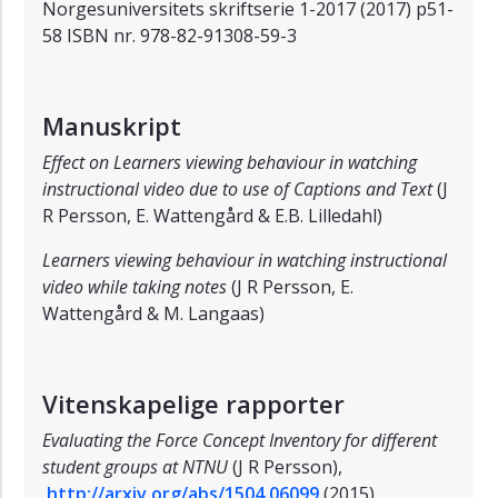
Norgesuniversitets skriftserie 1-2017 (2017) p51-
58 ISBN nr. 978-82-91308-59-3
Manuskript
Effect on Learners viewing behaviour in watching
instructional video due to use of Captions and Text
(
J
R Persson, E. Wattengård & E.B. Lilledahl)
Learners viewing behaviour in watching instructional
video while taking notes
(
J R Persson, E.
Wattengård & M. Langaas)
Vitenskapelige rapporter
Evaluating the Force Concept Inventory for different
student groups at NTNU
(
J R Persson),
http://arxiv.org/abs/1504.06099
(2015)