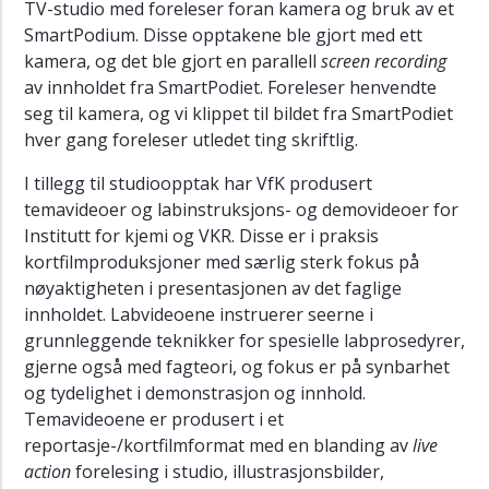
TV-studio med foreleser foran kamera og bruk av et
SmartPodium. Disse opptakene ble gjort med ett
kamera, og det ble gjort en parallell
screen recording
av innholdet fra SmartPodiet. Foreleser henvendte
seg til kamera, og vi klippet til bildet fra SmartPodiet
hver gang foreleser utledet ting skriftlig.
I tillegg til studioopptak har VfK produsert
temavideoer og labinstruksjons- og demovideoer for
Institutt for kjemi og VKR. Disse er i praksis
kortfilmproduksjoner med særlig sterk fokus på
nøyaktigheten i presentasjonen av det faglige
innholdet. Labvideoene instruerer seerne i
grunnleggende teknikker for spesielle labprosedyrer,
gjerne også med fagteori, og fokus er på synbarhet
og tydelighet i demonstrasjon og innhold.
Temavideoene er produsert i et
reportasje-/kortfilmformat med en blanding av
live
action
forelesing i studio, illustrasjonsbilder,