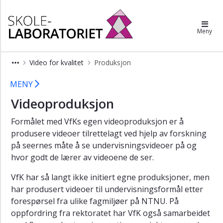
×
Skolelaboratoriet
Meny
Forskning
på
maur
Video for kvalitet
Produksjon
KreTek
Video for Kvalitet - produksjon - Sko
MENY
KlimaDidakt
Videoproduksjon
STEMkey
Formålet med VfKs egen videoproduksjon er å
DIGGsam
produsere videoer tilrettelagt ved hjelp av forskning
Video
på seernes måte å se undervisningsvideoer på og
for
hvor godt de lærer av videoene de ser.
kvalitet
VfK har så langt ikke initiert egne produksjoner, men
Produksjon
har produsert videoer til undervisningsformål etter
Evaluering
forespørsel fra ulike fagmiljøer på NTNU. På
oppfordring fra rektoratet har VfK også samarbeidet
Vitenskapelig
grunnlag