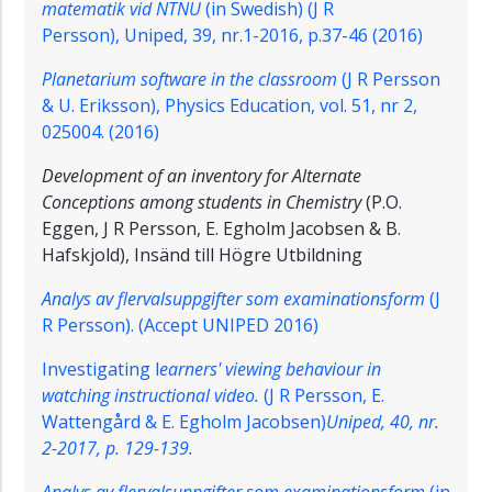
matematik vid NTNU
(in Swedish) (J R
Persson),
Uniped, 39, nr.1-2016, p.37-46 (2016)
Planetarium software in the classroom
(
J R Persson
& U. Eriksson),
Physics Education, vol. 51, nr 2,
025004. (2016)
Development of an inventory for Alternate
Conceptions among students in Chemistry
(
P.O.
Eggen, J R Persson, E. Egholm Jacobsen & B.
Hafskjold),
Insänd till Högre Utbildning
Analys av flervalsuppgifter som examinationsform
(
J
R Persson). (Accept UNIPED 2016)
Investigating l
earners' viewing behaviour in
watching instructional video.
(
J R Persson, E.
Wattengård & E. Egholm Jacobsen)
Uniped, 40, nr.
2-2017, p. 129-139.
Analys av flervalsuppgifter som examinationsform
(in