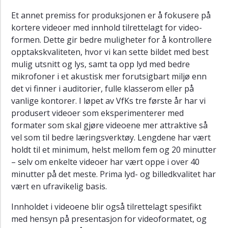
Et annet premiss for produksjonen er å fokusere på
kortere videoer med innhold tilrettelagt for video-
formen. Dette gir bedre muligheter for å kontrollere
opptakskvaliteten, hvor vi kan sette bildet med best
mulig utsnitt og lys, samt ta opp lyd med bedre
mikrofoner i et akustisk mer forutsigbart miljø enn
det vi finner i auditorier, fulle klasserom eller på
vanlige kontorer. I løpet av VfKs tre første år har vi
produsert videoer som eksperimenterer med
formater som skal gjøre videoene mer attraktive så
vel som til bedre læringsverktøy. Lengdene har vært
holdt til et minimum, helst mellom fem og 20 minutter
– selv om enkelte videoer har vært oppe i over 40
minutter på det meste. Prima lyd- og billedkvalitet har
vært en ufravikelig basis.
Innholdet i videoene blir også tilrettelagt spesifikt
med hensyn på presentasjon for videoformatet, og