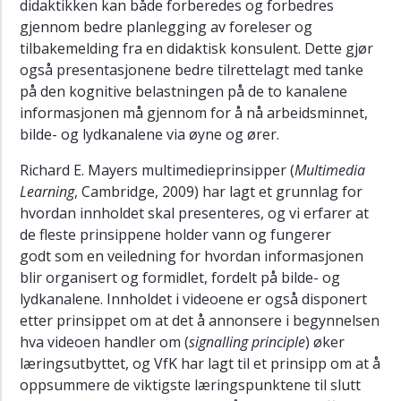
didaktikken kan både forberedes og forbedres
gjennom bedre planlegging av foreleser og
tilbakemelding fra en didaktisk konsulent. Dette gjør
også presentasjonene bedre tilrettelagt med tanke
på den kognitive belastningen på de to kanalene
informasjonen må gjennom for å nå arbeidsminnet,
bilde- og lydkanalene via øyne og ører.
Richard E. Mayers multimedieprinsipper (
Multimedia
Learning
, Cambridge, 2009) har lagt et grunnlag for
hvordan innholdet skal presenteres, og vi erfarer at
de fleste prinsippene holder vann og fungerer
godt som en veiledning for hvordan informasjonen
blir organisert og formidlet, fordelt på bilde- og
lydkanalene. Innholdet i videoene er også disponert
etter prinsippet om at det å annonsere i begynnelsen
hva videoen handler om (
signalling principle
) øker
læringsutbyttet, og VfK har lagt til et prinsipp om at å
oppsummere de viktigste læringspunktene til slutt