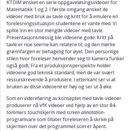
KTDiM ønsket en serie oppgaveløsingsvideoer for
Matematikk 1 og 2. I første omgang ønsket de
videoer med bruk av tavle og kritt for å emulere en
forelesningssituasjon studentene er vante med. Vi
spilte inn en stor mengde videoer med tavle.
Presentasjonsmessig ble videoene gode. Kritt på
tavle er noe seerne kan relatere til, og den mørke
grønnfargen er behagelig for øyet. Den personlige
stilen hvor foreleser henvender seg til kamera funker
også godt. Fra et produksjonsperspektiv holder
videoene god teknisk standard, men de var svært
ressurskrevende å produsere. I etterkant ser vi at
bruken av disse videoene er høy og ser ut å øke.
Som en videreføring av konseptet med tavle-videoer
produserer nå VfK videoer ved hjelp av en stor 84-
tommers touchskjerm med
screen annotation
-
programvare som tillater foreleseren å skrive på
skjermen over det programmet som er åpent.