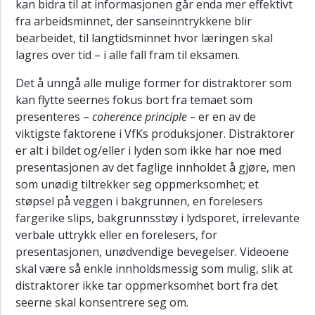
kan bidra til at informasjonen går enda mer effektivt
fra arbeidsminnet, der sanseinntrykkene blir
bearbeidet, til langtidsminnet hvor læringen skal
lagres over tid – i alle fall fram til eksamen.
Det å unngå alle mulige former for distraktorer som
kan flytte seernes fokus bort fra temaet som
presenteres –
coherence principle –
er en av de
viktigste faktorene i VfKs produksjoner. Distraktorer
er alt i bildet og/eller i lyden som ikke har noe med
presentasjonen av det faglige innholdet å gjøre, men
som unødig tiltrekker seg oppmerksomhet; et
støpsel på veggen i bakgrunnen, en forelesers
fargerike slips, bakgrunnsstøy i lydsporet, irrelevante
verbale uttrykk eller en forelesers, for
presentasjonen, unødvendige bevegelser. Videoene
skal være så enkle innholdsmessig som mulig, slik at
distraktorer ikke tar oppmerksomhet bort fra det
seerne skal konsentrere seg om.