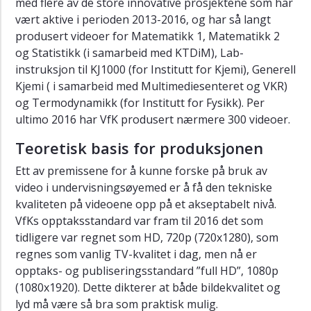
med flere av de store innovative prosjektene som har
vært aktive i perioden 2013-2016, og har så langt
LOCUMS
produsert videoer for Matematikk 1, Matematikk 2
ReleKvant
og Statistikk (i samarbeid med KTDiM), Lab-
SUN-
instruksjon til KJ1000 (for Institutt for Kjemi), Generell
prosjektet
Kjemi ( i samarbeid med Multimediesenteret og VKR)
og Termodynamikk (for Institutt for Fysikk). Per
ultimo 2016 har VfK produsert nærmere 300 videoer.
Teoretisk basis for produksjonen
Ett av premissene for å kunne forske på bruk av
video i undervisningsøyemed er å få den tekniske
kvaliteten på videoene opp på et akseptabelt nivå.
VfKs opptaksstandard var fram til 2016 det som
tidligere var regnet som HD, 720p (720x1280), som
regnes som vanlig TV-kvalitet i dag, men nå er
opptaks- og publiseringsstandard ”full HD”, 1080p
(1080x1920). Dette dikterer at både bildekvalitet og
lyd må være så bra som praktisk mulig.