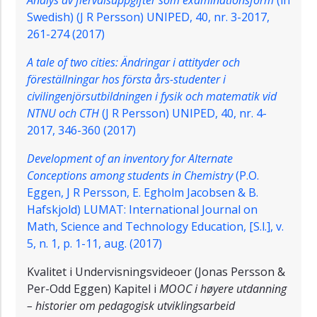
Swedish) (J R Persson) UNIPED, 40, nr. 3-2017,
261-274 (2017)
A tale of two cities: Ändringar i attityder och
föreställningar hos första års-studenter i
civilingenjörsutbildningen i fysik och matematik vid
NTNU och CTH
(J R Persson) UNIPED, 40, nr. 4-
2017, 346-360 (2017)
Development of an inventory for Alternate
Conceptions among students in Chemistry
(P.O.
Eggen, J R Persson, E. Egholm Jacobsen & B.
Hafskjold) LUMAT: International Journal on
Math, Science and Technology Education, [S.l.], v.
5, n. 1, p. 1-11, aug. (2017)
Kvalitet i Undervisningsvideoer (Jonas Persson &
Per-Odd Eggen) Kapitel i
MOOC i høyere utdanning
– historier om pedagogisk utviklingsarbeid