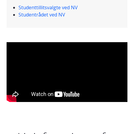
Studenttillitsvalgte ved NV
Studentrådet ved NV