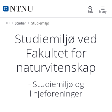
Fakultet for naturvitenskap
NTNU Hjemmeside
Søk
Meny
Studier
Studiemiljø
Studiemiljø og linjeforeninger ved F
Studiemiljø ved
Fakultet for
naturvitenskap
- Studiemiljø og
linjeforeninger