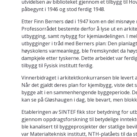
utvidelsen av biblioteket gjennom et tilbygg til H
påbegynt i 1946 og stod ferdig 1948.
Etter Finn Berners død i 1947 kom en del misnøye 
Professorrådet bestemte derfor å lyse ut en arki
utbygging, samt nybygg for kjemiavdelingen. I mel
utbygginger i tråd med Berners plan: Den planlag
høyskolens varmeanlegg, ble fremskyndet da høysk
dampkjele etter tyskerne. Dette arbeidet var ferdig
tilbygg til Fysisk institutt ferdig.
Vinnerbidraget i arkitektkonkurransen ble levert 
Når det gjaldt deres plan for kjemibygg, viste det 
bygge alt i en sammenhengende byggeperiode. De
kan se på Gløshaugen i dag, ble bevart, men blokken
Etableringen av SINTEF fikk stor betydning for ut
gjennom oppdragsforskning til betydelige inntekt
ble kanalisert til byggeprosjekter der statlige bevi
var Materialteknisk institutt, NTH-platåets til da s