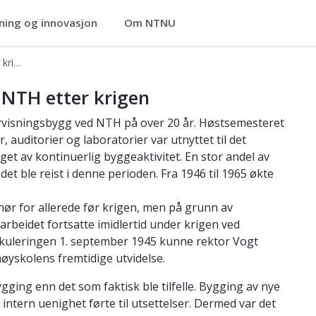
ning og innovasjon
Om NTNU
1945 - Stor byggeaktivitet på NTH etter krigen
tter krigen
 NTH etter krigen
ndervisningsbygg ved NTH på over 20 år. Høstsemesteret
 auditorier og laboratorier var utnyttet til det
et av kontinuerlig byggeaktivitet. En stor andel av
t ble reist i denne perioden. Fra 1946 til 1965 økte
ør for allerede før krigen, men på grunn av
rbeidet fortsatte imidlertid under krigen ved
rikuleringen 1. september 1945 kunne rektor Vogt
øyskolens fremtidige utvidelse.
gging enn det som faktisk ble tilfelle. Bygging av nye
ntern uenighet førte til utsettelser. Dermed var det