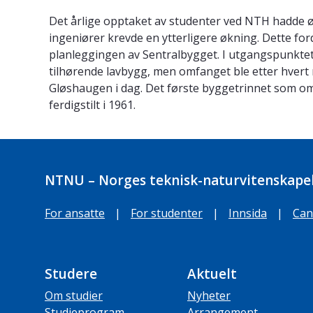
Det årlige opptaket av studenter ved NTH hadde øk
ingeniører krevde en ytterligere økning. Dette fo
planleggingen av Sentralbygget. I utgangspunktet
tilhørende lavbygg, men omfanget ble etter hvert
Gløshaugen i dag. Det første byggetrinnet som om
ferdigstilt i 1961.
NTNU – Norges teknisk-naturvitenskapel
For ansatte
|
For studenter
|
Innsida
|
Can
Studere
Aktuelt
Om studier
Nyheter
Studieprogram
Arrangement