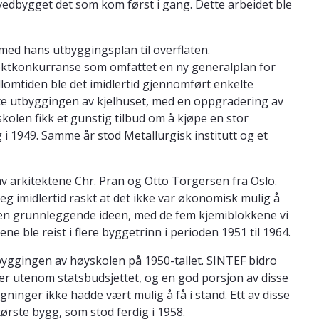
ovedbygget det som kom først i gang. Dette arbeidet ble
med hans utbyggingsplan til overflaten.
tektkonkurranse som omfattet en ny generalplan for
lomtiden ble det imidlertid gjennomført enkelte
te utbyggingen av kjelhuset, med en oppgradering av
olen fikk et gunstig tilbud om å kjøpe en stor
 i 1949. Samme år stod Metallurgisk institutt og et
av arkitektene Chr. Pran og Otto Torgersen fra Oslo.
seg imidlertid raskt at det ikke var økonomisk mulig å
n grunnleggende ideen, med de fem kjemiblokkene vi
e ble reist i flere byggetrinn i perioden 1951 til 1964.
byggingen av høyskolen på 1950-tallet. SINTEF bidro
er utenom statsbudsjettet, og en god porsjon av disse
lgninger ikke hadde vært mulig å få i stand. Ett av disse
tørste bygg, som stod ferdig i 1958.