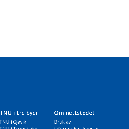
TNU i tre byer
Om nettstedet
TNU i Gjøvik
Bruk av
TNU i Trondheim
informasjonskapsler