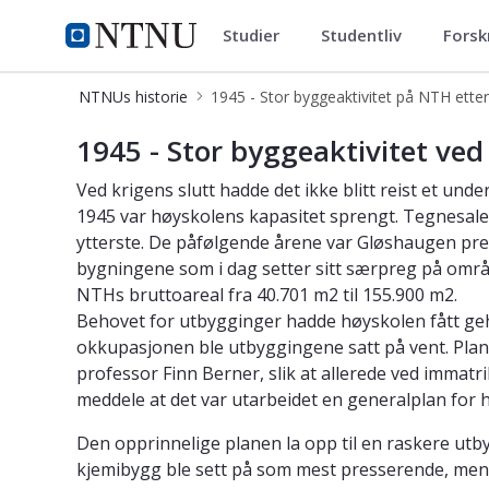
Studier
Studentliv
Forsk
ntnu.no
NTNU Hjemmeside
NTNUs historie
1945 - Stor byggeaktivitet på NTH e
1945 - Stor byggeaktivitet ved
Ved krigens slutt hadde det ikke blitt reist et u
1945 var høyskolens kapasitet sprengt. Tegnesaler,
ytterste. De påfølgende årene var Gløshaugen preg
bygningene som i dag setter sitt særpreg på område
NTHs bruttoareal fra 40.701 m2 til 155.900 m2.
Behovet for utbygginger hadde høyskolen fått geh
okkupasjonen ble utbyggingene satt på vent. Plana
professor Finn Berner, slik at allerede ved immat
meddele at det var utarbeidet en generalplan for h
Den opprinnelige planen la opp til en raskere utby
kjemibygg ble sett på som mest presserende, men i