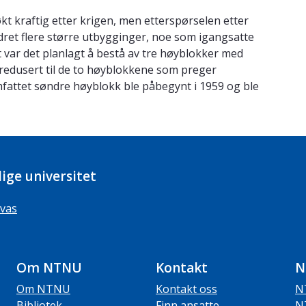
t kraftig etter krigen, men etterspørselen etter
rdret flere større utbygginger, noe som igangsatte
 var det planlagt å bestå av tre høyblokker med
 redusert til de to høyblokkene som preger
fattet søndre høyblokk ble påbegynt i 1959 og ble
ige universitet
vas
Om NTNU
Kontakt
N
Om NTNU
Kontakt oss
N
Bibliotek
Finn ansatte
N