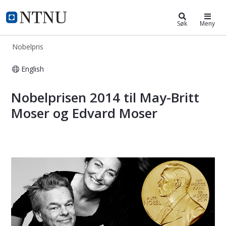
Nobelpris
NTNU Hjemmeside
Søk
Meny
Nobelpris
English
Nobelprisen 2014
Nobelprisen 2014 til May-Britt
Moser og Edvard Moser