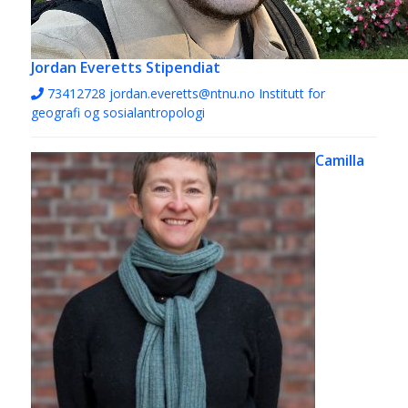
Jordan Everetts
Stipendiat
73412728
jordan.everetts@ntnu.no
Institutt for
geografi og sosialantropologi
Camilla