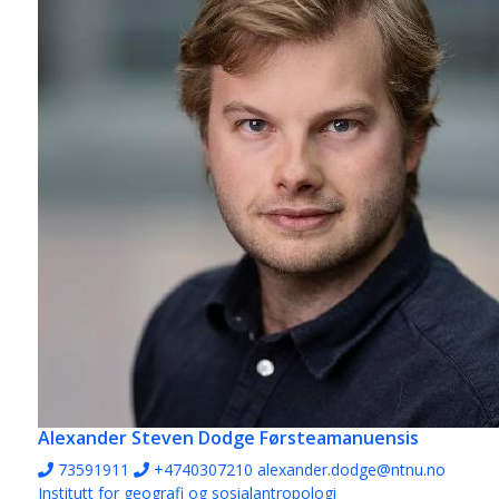
Alexander Steven Dodge
Førsteamanuensis
73591911
+4740307210
alexander.dodge@ntnu.no
Institutt for geografi og sosialantropologi