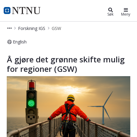
Institutt for geografi og sosialantr
NTNU Hjemmeside
Søk
Meny
Forskning IGS
GSW
English
GSW
Å gjøre det grønne skifte mulig
for regioner (GSW)